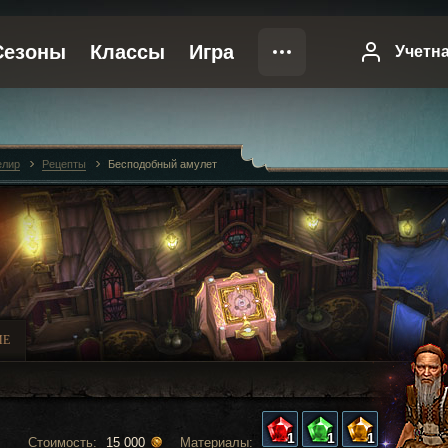
лир
Рецепты
Бесподобный амулет
ИЕ
1
1
1
Стоимость:
Материалы:
15 000