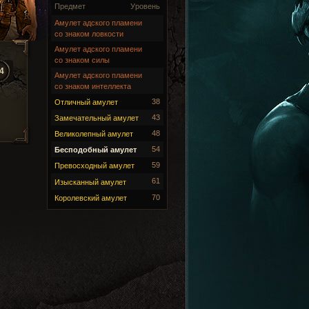
Предмет
Уровень
Амулет адского пламени
со знаком ловкости
Амулет адского пламени
со знаком силы
4
Амулет адского пламени
со знаком интеллекта
38
Отличный амулет
43
Замечательный амулет
48
Великолепный амулет
54
Бесподобный амулет
59
Превосходный амулет
61
Изысканный амулет
70
Королевский амулет