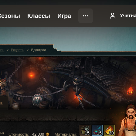
нец
Рецепты
Ядострел
ИЕ
15
15
20
ты)
Стоимость:
Материалы:
42 000