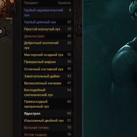
Предмет
Уровень
Грубый надзирательский
8
лук
12
Грубый длинный лук
18
Простой изогнутый лук
0
20
Дальнострел
Добротный охотничий
23
лук
30
Мастерский осадный лук
34
Прекрасный маруки
40
Отличный составной лук
43
Замечательный дайкю
47
Великолепный хигоюми
Бесподобный
54
скитальческий лук
Превосходный
60
призрачный лук
60
Ядострел
61
Изысканный двойной лук
70
Вольная тетива
70
Остов сыдыру