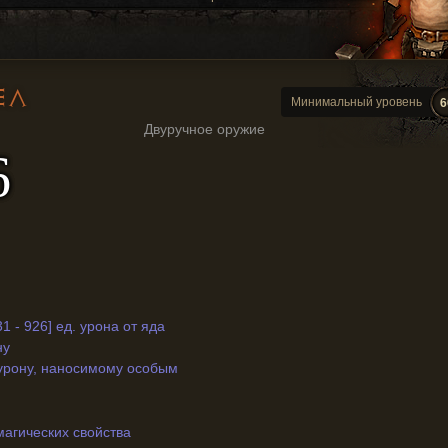
ЕЛ
Минимальный уровень
6
Двуручное оружие
6
31 - 926] ед. урона от яда
ну
к урону, наносимому особым
магических свойства