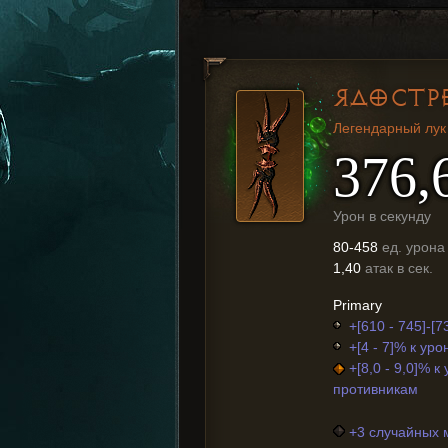
ЯДОСТР
Легендарный лук
376,
Урон в секунду
80-458
ед. урона
1,40
атак в сек.
Primary
+[610 - 745]-[7
+[4 - 7]% к уро
+[8,0 - 9,0]% 
противникам
+3 случайных 