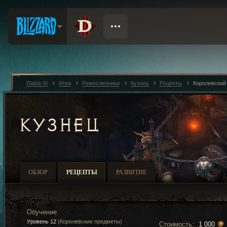
Diablo III
Игра
Ремесленники
Кузнец
Рецепты
Королевский
КУЗНЕЦ
ОБЗОР
РЕЦЕПТЫ
РАЗВИТИЕ
Обучение
Уровень 12
(Королевские предметы)
Стоимость:
1 000