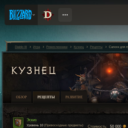
Diablo III
Игра
Ремесленники
Кузнец
Рецепты
Сапоги для 
КУЗНЕЦ
ОБЗОР
РЕЦЕПТЫ
РАЗВИТИЕ
Эскиз
Уровень 10
(Превосходные предметы)
Стоимость:
50 000