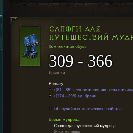
САПОГИ ДЛЯ
ПУТЕШЕСТВИЙ МУД
Комплектная обувь
309 - 366
Доспехи
Primary
+[81 - 85] к сопротивлению всем стихия
+[274 - 298] ед. брони
+4 случайных магических свойства
Бремя мудреца
Сапоги для путешествий мудреца
Жест мудреца