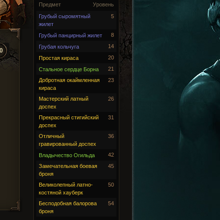
Предмет
Уровень
Грубый сыромятный
5
жилет
8
Грубый панцирный жилет
14
Грубая кольчуга
0
20
Простая кираса
21
Стальное сердце Борна
Добротная окаймленная
23
кираса
Мастерский латный
26
доспех
Прекрасный стигийский
31
доспех
Отличный
36
гравированный доспех
42
Владычество Огильда
Замечательная боевая
45
броня
Великолепный латно-
50
костяной хауберк
Бесподобная балорова
54
броня