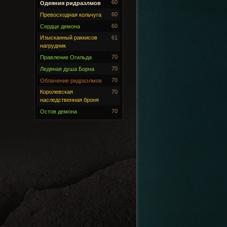
60
Одеяния ридраэлмов
60
Превосходная кольчуга
60
Сердце демона
Изысканный раккисов
61
нагрудник
70
Правление Огильда
70
Ледяная душа Борна
70
Облачение ридраэлмов
Королевская
70
наследственная броня
70
Остов демона