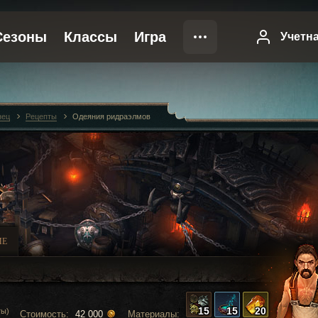
нец
Рецепты
Одеяния ридраэлмов
ИЕ
15
15
20
ты)
Стоимость:
Материалы:
42 000