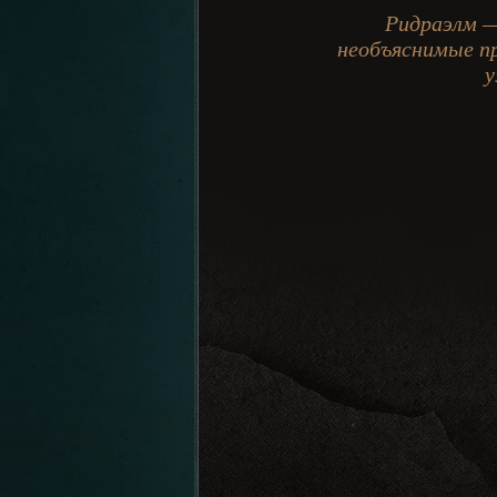
Ридраэлм —
необъяснимые пр
у