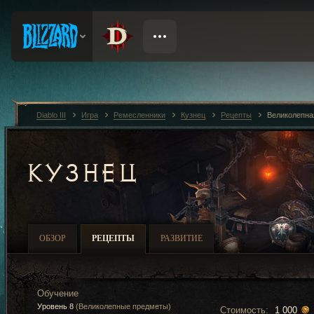
Diablo III
Игра
Ремесленники
Кузнец
Рецепты
Великолепна
КУЗНЕЦ
ОБЗОР
РЕЦЕПТЫ
РАЗВИТИЕ
Обучение
Уровень 8
(Великолепные предметы)
Стоимость:
1 000