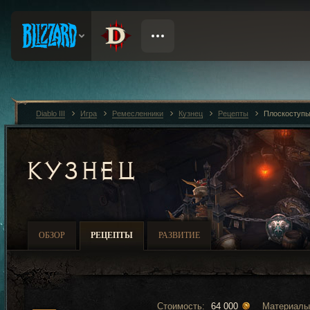
Diablo III
Игра
Ремесленники
Кузнец
Рецепты
Плоскоступ
КУЗНЕЦ
ОБЗОР
РЕЦЕПТЫ
РАЗВИТИЕ
Стоимость:
Материалы
64 000