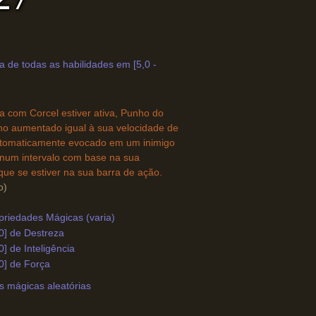
 de todas as habilidades em [5,0 -
a com Corcel estiver ativa, Punho do
no aumentado igual à sua velocidade de
tomaticamente evocado em um inimigo
 num intervalo com base na sua
que se estiver na sua barra de ação.
o)
priedades Mágicas (varia)
0] de Destreza
0] de Inteligência
0] de Força
s mágicas aleatórias