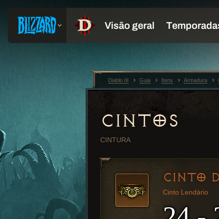
Diablo III
Guia
Itens
Armadura
CINTOS
CINTURA
CINTO D
Cinto Lendário
24 - 