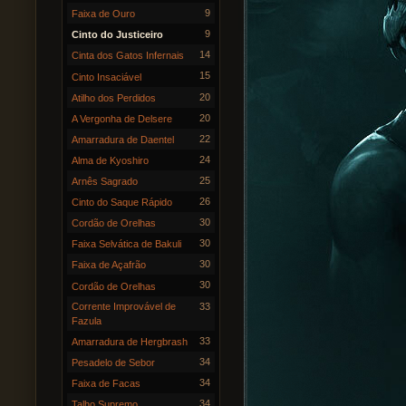
9
Faixa de Ouro
9
Cinto do Justiceiro
14
Cinta dos Gatos Infernais
15
Cinto Insaciável
20
Atilho dos Perdidos
20
A Vergonha de Delsere
22
Amarradura de Daentel
24
Alma de Kyoshiro
25
Arnês Sagrado
26
Cinto do Saque Rápido
30
Cordão de Orelhas
30
Faixa Selvática de Bakuli
30
Faixa de Açafrão
30
Cordão de Orelhas
Corrente Improvável de
33
Fazula
33
Amarradura de Hergbrash
34
Pesadelo de Sebor
34
Faixa de Facas
34
Talho Supremo