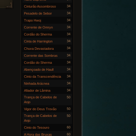
34
Cinturão Assombroso
34
Pesadelo de Sebor
34
Trapo Hwoj
34
Corrente de Omryn
34
Cordão do Sherma
34
Cinta de Harrington
34
Chuva Devastadora
34
Corrente das Sombras
34
Cordão do Sherma
34
Abençoado de Haull
34
Cinto da Transcendência
34
Ninhada Arácnea
34
Afiador de Lâmina
Trança de Cabelos de
50
Anjo
50
Vigor do Deus Trovão
Trança de Cabelos de
50
Anjo
60
Cinto do Tesouro
60
A Hora das Bruxas