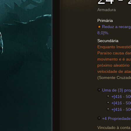
Armadura
Primária
Reduz a recarga
8,0]%.
Secundária
Enquanto Investid
Paraíso causa da
movimento e é au
próximo aleatório
velocidade de ata
(Somente Cruzad
Uma de {3} pro
+[416 - 50
+[416 - 50
+[416 - 50
+4 Propriedade
Vinculado à conta