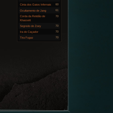
60
Cinta dos Gatos Infernais
61
Ocultamento de Jang
Corda da Retidão de
70
Khassett
70
Segredo de Zoey
70
Ira do Caçador
70
Tira Fugaz