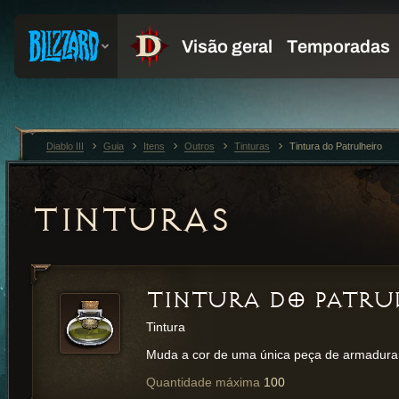
Diablo III
Guia
Itens
Outros
Tinturas
Tintura do Patrulheiro
TINTURAS
TINTURA DO PATRU
Tintura
Muda a cor de uma única peça de armadura
Quantidade máxima
100