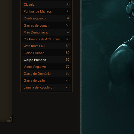
30
Cicatriz
30
Punhos de Marreta
34
Quebra-queixo
50
Garras de Logan
52
Mão Demoníaca
60
Os Punhos de Az'Turrasq
60
Won Khim Lau
60
Golpe Furioso
60
Golpe Furioso
70
Vento Vingativo
70
Garra de Demônio
70
Garra do Leão
70
Lâmina de Kyoshiro