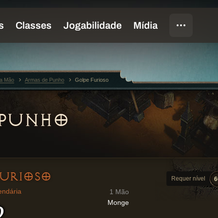
a Mão
Armas de Punho
Golpe Furioso
 PUNHO
FURIOSO
Requer nível
6
endária
1 Mão
Monge
2