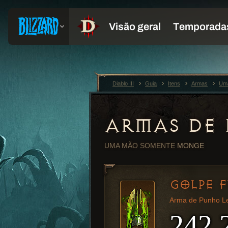
Diablo III
Guia
Itens
Armas
Um
ARMAS DE
UMA MÃO
SOMENTE
MONGE
GOLPE 
Arma de Punho L
242,