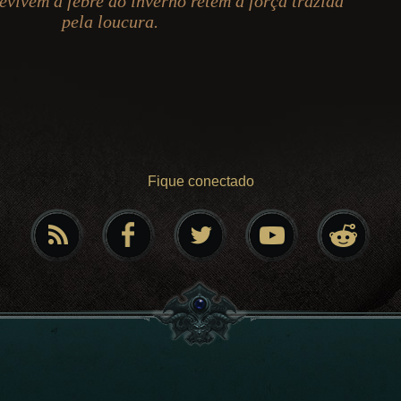
evivem à febre do inverno retêm a força trazida
pela loucura.
Fique conectado