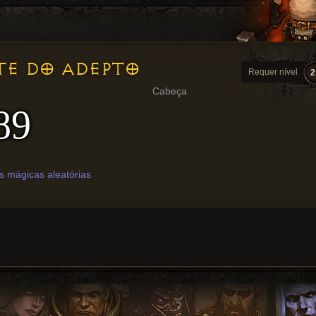
TE DO ADEPTO
Requer nível
2
Cabeça
89
s mágicas aleatórias