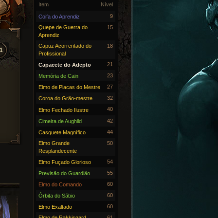
Item
Nível
9
Coifa do Aprendiz
Quepe de Guerra do
15
Aprendiz
Capuz Acorrentado do
18
1
Profissional
21
Capacete do Adepto
23
Memória de Cain
27
Elmo de Placas do Mestre
32
Coroa do Grão-mestre
40
Elmo Fechado Ilustre
42
Cimeira de Aughild
44
Casquete Magnífico
Elmo Grande
50
Resplandecente
54
Elmo Fuçado Glorioso
55
Previsão do Guardião
60
Elmo do Comando
60
Órbita do Sábio
60
Elmo Exaltado
Elmo de Rakkisgard
61