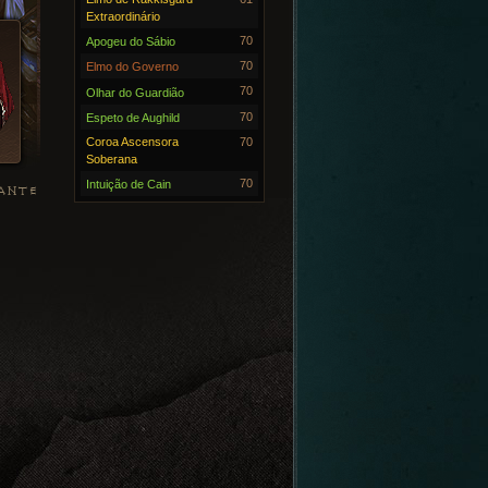
Extraordinário
70
Apogeu do Sábio
70
Elmo do Governo
70
Olhar do Guardião
70
Espeto de Aughild
Coroa Ascensora
70
Soberana
70
Intuição de Cain
ANTE