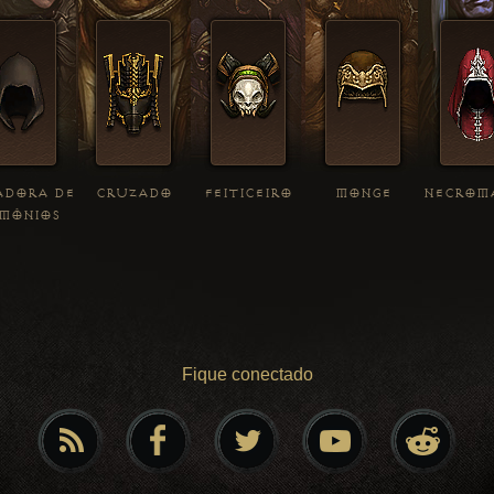
ADORA DE
CRUZADO
FEITICEIRO
MONGE
NECROM
MÔNIOS
Fique conectado