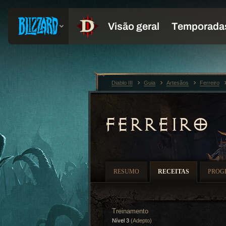
Diablo III
Guia
Artesãos
Ferreiro
FERREIRO
RESUMO
RECEITAS
PROG
Treinamento
Nível 3
(Adepto)