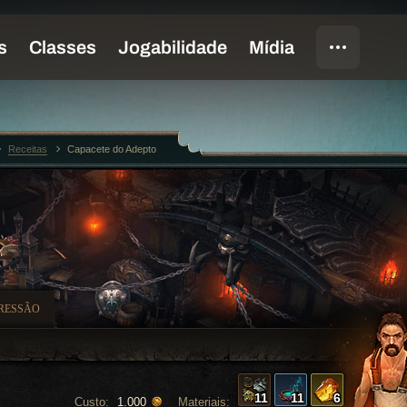
Receitas
Capacete do Adepto
RESSÃO
11
11
6
Custo:
Materiais:
1.000