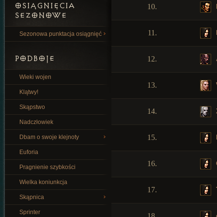
OSIĄGNIĘCIA
10.
SEZONOWE
11.
Sezonowa punktacja osiągnięć
PODBOJE
12.
Wieki wojen
13.
Klątwy!
Skąpstwo
14.
Nadczłowiek
15.
Dbam o swoje klejnoty
Euforia
16.
Pragnienie szybkości
Wielka koniunkcja
17.
Skąpnica
Sprinter
18.