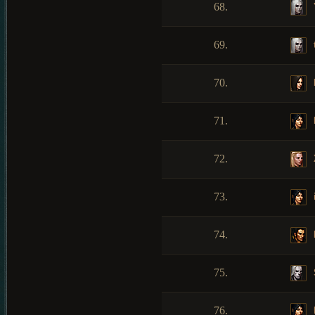
68.
69.
t
70.
71.
72.
73.
74.
75.
76.