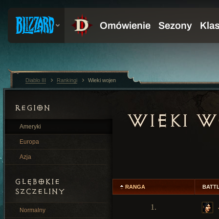
Diablo III
Rankingi
Wieki wojen
REGION
WIEKI W
Ameryki
Europa
Azja
GŁĘBOKIE
RANGA
BATT
SZCZELINY
1.
Normalny