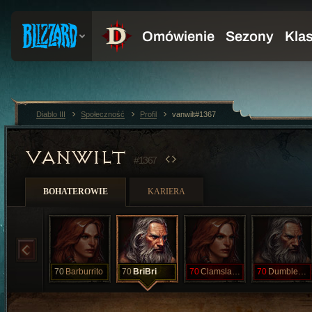
Diablo III
Społeczność
Profil
vanwilt#1367
VANWILT
#1367
BOHATEROWIE
KARIERA
70
Barburrito
70
BriBri
70
Clamslammer
70
Dumbledork