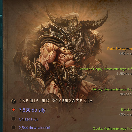
Furia Starożytny
645 do si
Wieczne Rządy Nieśmiertelnego Kró
1,259 do si
Okowy Nieśmiertelnego Kró
708 do si
PREMIE OD WYPOSAŻENIA
7,830 do siły
Skupien
630 do si
Gniazda (0)
2,544 do witalności
Opoka Nieśmiertelnego Kró