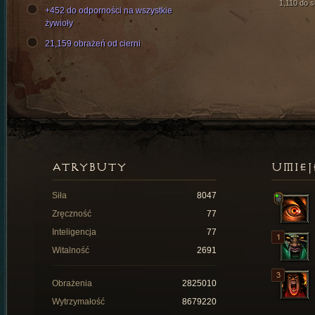
1,110 do si
+452 do odporności na wszystkie
żywioły
21,159 obrażeń od cierni
ATRYBUTY
UMIEJ
Siła
8047
Zręczność
77
Inteligencja
77
Witalność
2691
Obrażenia
2825010
Wytrzymałość
8679220