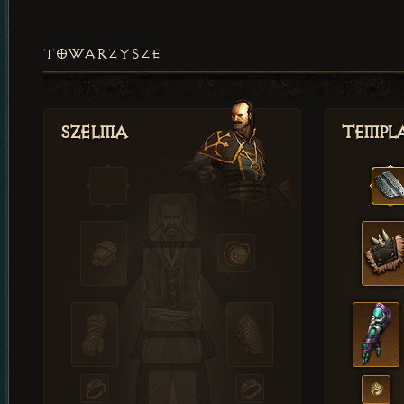
TOWARZYSZE
Szelma
Templa