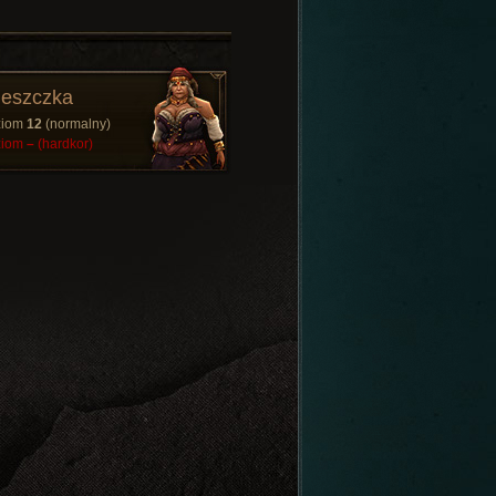
eszczka
ziom
12
(normalny)
ziom
–
(hardkor)