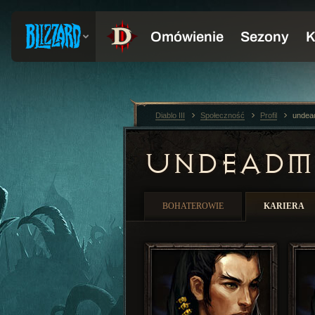
Diablo III
Społeczność
Profil
undea
UNDEAD
BOHATEROWIE
KARIERA