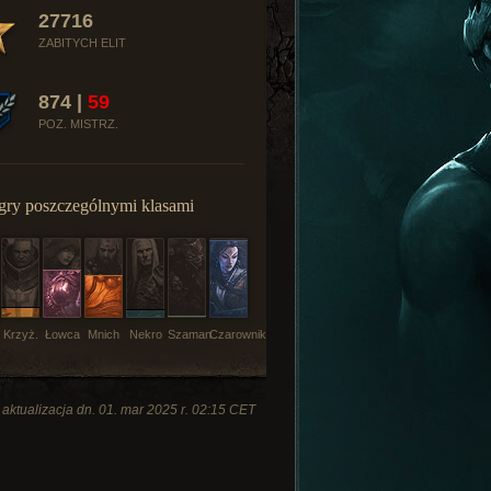
27716
ZABITYCH ELIT
874 |
59
POZ. MISTRZ.
gry poszczególnymi klasami
Krzyż.
Łowca
Mnich
Nekro
Szaman
Czarownik
 aktualizacja dn. 01. mar 2025 r. 02:15 CET