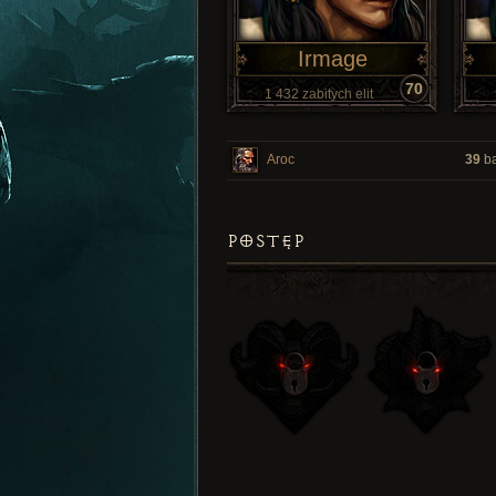
Irmage
70
1 432 zabitych elit
Aroc
39
ba
POSTĘP