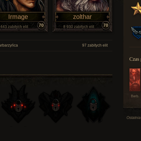
Irmage
zolthar
70
70
443 zabitych elit
8 930 zabitych elit
rbarzyńca
97 zabitych elit
Czas 
Barb.
Ostatnia