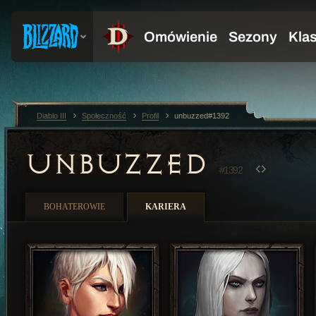
Diablo III
Społeczność
Profil
unbuzzed#1392
UNBUZZED
#1392
BOHATEROWIE
KARIERA