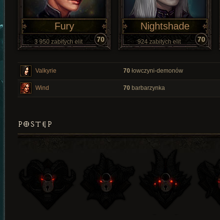
Fury
Nightshade
70
70
3 950 zabitych elit
924 zabitych elit
Valkyrie
70
łowczyni-demonów
Wind
70
barbarzynka
POSTĘP