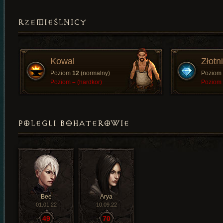
RZEMIEŚLNICY
Kowal
Złotn
Poziom
12
(normalny)
Poziom
Poziom
–
(hardkor)
Poziom
POLEGLI BOHATEROWIE
Bee
Arya
01.01.22
10.09.22
49
70