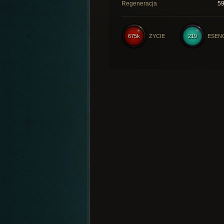
Regeneracja
5
675k
ŻYCIE
219
ESEN