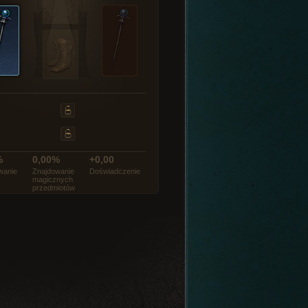
%
0,00%
+0,00
wanie
Znajdowanie
Doświadczenie
magicznych
przedmiotów