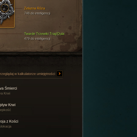
Żelazna Róża
748 do inteligencji
Twarde Trzewiki Trag'Oula
479 do inteligencji
rzeglądaj w kalkulatorze umiejętności
va Śmierci
a Krwi
pływ Krwi
zepkość
oja z Kości
lokacja