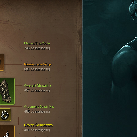
Maska Trag'Oula
748 do inteligencji
Nawiedzone Wizje
689 do inteligencji
Awersja Strażnika
457 do inteligencji
Argument Strażnika
465 do inteligencji
Chyże Świadectwo
409 do inteligencji