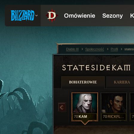
Diablo III
Społeczność
Profil
state
STATESIDEKA
BOHATEROWIE
KARIERA
70
KAM
70
RICKFLOSS
7