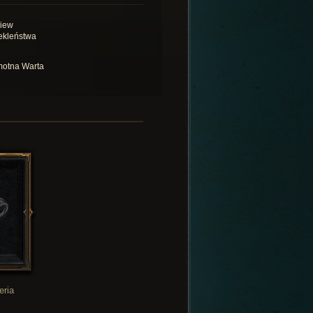
iew
ekleństwa
otna Warta
eria