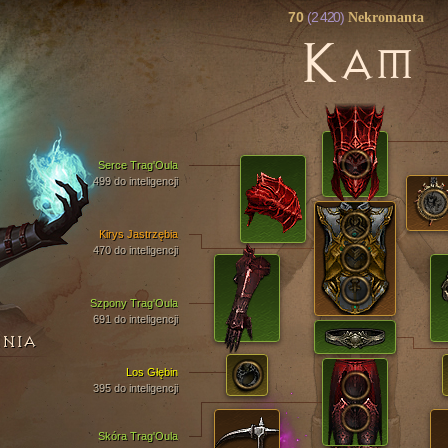
70
(2 420)
Nekromanta
K
AM
Serce Trag'Oula
499 do inteligencji
Kirys Jastrzębia
470 do inteligencji
Szpony Trag'Oula
691 do inteligencji
ENIA
Los Głębin
395 do inteligencji
Skóra Trag'Oula