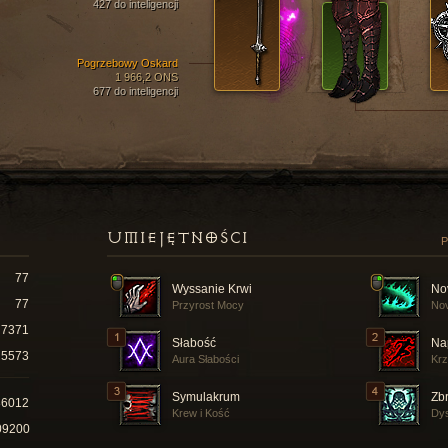
427 do inteligencji
Pogrzebowy Oskard
1 966,2 ONS
677 do inteligencji
UMIEJĘTNOŚCI
P
77
Wyssanie Krwi
No
77
Przyrost Mocy
Nov
7371
Słabość
Na
5573
Aura Słabości
Kr
Symulakrum
Zbr
86012
Krew i Kość
Dys
09200