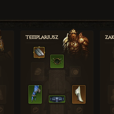
Templariusz
Zak