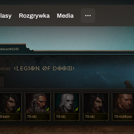
sidekam#1545
M
LEGION 0F DOOM
#1545
0
kam
70
rdc
70
rdc
70
rdc
70
rickfloss