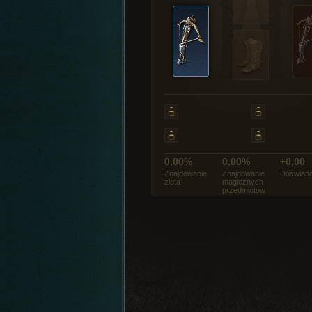
0,00%
0,00%
+0,00
Znajdowanie
Znajdowanie
Doświadc
złota
magicznych
przedmiotów