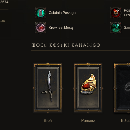
93674
Pos
Ostatnia Posługa
Prz
CJA
Krew jest Mocą
Sam
MOCE KOSTKI KANAIEGO
Broń
Pancerz
Biżut