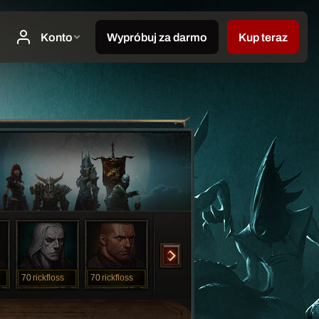
70
rickfloss
70
rickfloss
70
tcw
70
tcw