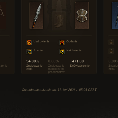
Uzdrowienie
Oddanie
Szarża
Natchnienie
34,00%
0,00%
+471,00
0,00
zenie
Znajdowanie
Znajdowanie
Doświadczenie
Znajdo
złota
magicznych
złota
przedmiotów
Ostatnia aktualizacja dn. 11. kwi 2026 r. 05:06 CEST