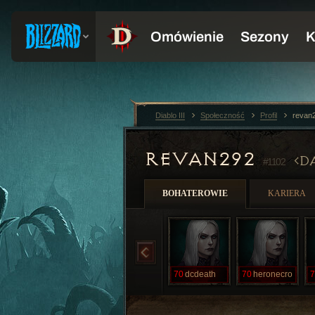
Diablo III
Społeczność
Profil
revan
REVAN292
D
#1102
BOHATEROWIE
KARIERA
70
dcdeath
70
heronecro
7