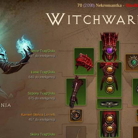
70
(2 098)
Nekromantka
-
Hardk
W
ITCHWAR
Serce Trag'Oula
497 do inteligencji
Łuski Trag'Oula
640 do inteligencji
Szpony Trag'Oula
675 do inteligencji
ENIA
Kamień Słońca Lornelli
457 do inteligencji
Skóra Trag'Oula