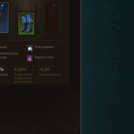
mpuls
Pokrzepienie
rzestrzenny
rozja
Kaprys Losu
0%
0,00%
+0,00
wanie
Znajdowanie
Doświadczenie
magicznych
przedmiotów