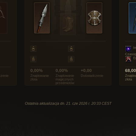
I
Czasop
E
0,00%
0,00%
+0,00
68,0
zenie
Znajdowanie
Znajdowanie
Doświadczenie
Znajdo
złota
magicznych
złota
przedmiotów
Ostatnia aktualizacja dn. 21. cze 2026 r. 20:33 CEST