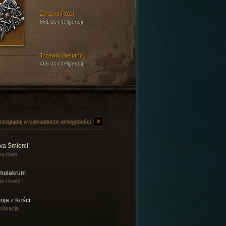
Żelazna Róża
661 do inteligencji
Trzewiki Steuarta
466 do inteligencji
rzeglądaj w kalkulatorze umiejętności
va Śmierci
a Krwi
mulakrum
w i Kość
oja z Kości
lokacja