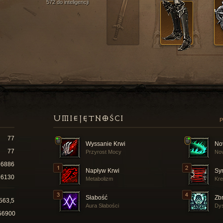
572 do inteligencji
UMIEJĘTNOŚCI
P
77
Wyssanie Krwi
No
77
Przyrost Mocy
Nov
6886
Napływ Krwi
Sy
6130
Metabolizm
Kre
Słabość
Zbr
563,5
Aura Słabości
Dys
56900