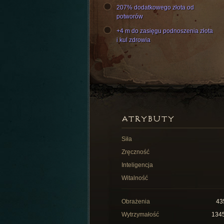
207% dodatkowego złota od
potworów
+4 m do zasięgu podnoszenia złota
i kul zdrowia
ATRYBUTY
Siła
Zręczność
Inteligencja
Witalność
Obrażenia
43
Wytrzymałość
134