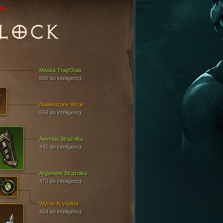
or
LOCK
Maska Trag'Oula
660 do inteligencji
Nawiedzone Wizje
659 do inteligencji
Awersja Strażnika
445 do inteligencji
Argument Strażnika
473 do inteligencji
Wyrok Kryspina
464 do inteligencji