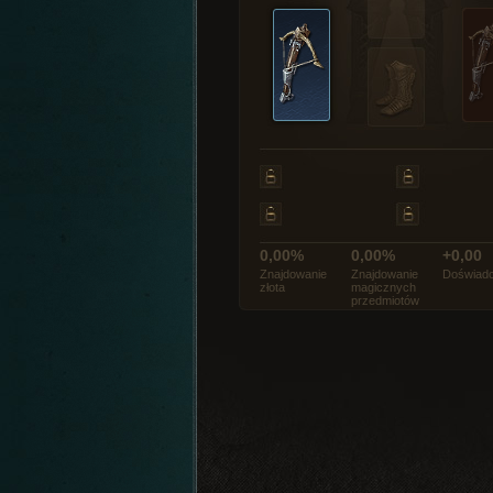
0,00%
0,00%
+0,00
Znajdowanie
Znajdowanie
Doświadc
złota
magicznych
przedmiotów