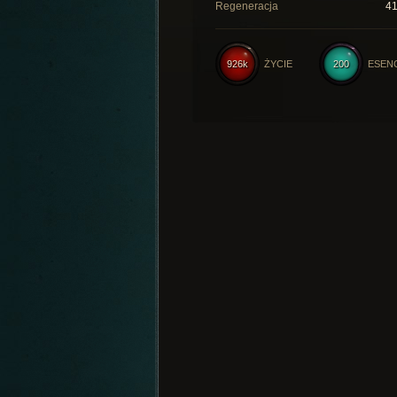
Regeneracja
4
926k
ŻYCIE
200
ESEN