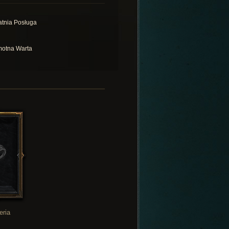
atnia Posługa
otna Warta
eria