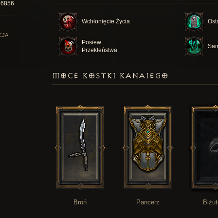
16856
Wchłonięcie Życia
Ost
CJA
Posiew
Sam
Przekleństwa
MOCE KOSTKI KANAIEGO
Broń
Pancerz
Biżut