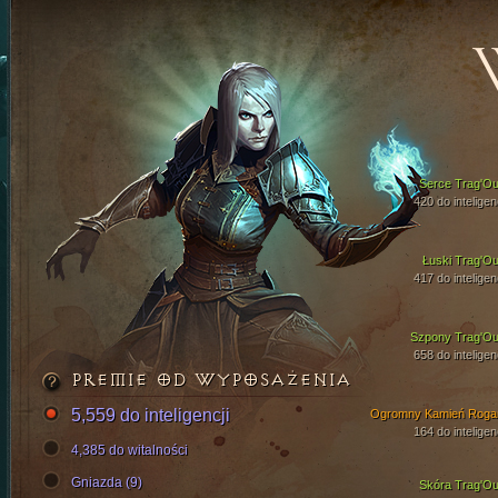
Serce Trag'Ou
420 do inteligen
Łuski Trag'Ou
417 do inteligen
Szpony Trag'Ou
658 do inteligen
PREMIE OD WYPOSAŻENIA
5,559 do inteligencji
Ogromny Kamień Roga
164 do inteligen
4,385 do witalności
Gniazda (9)
Skóra Trag'Ou