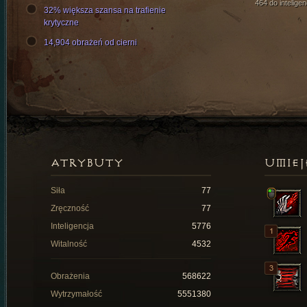
464 do inteligen
32% większa szansa na trafienie
krytyczne
14,904 obrażeń od cierni
ATRYBUTY
UMIEJ
Siła
77
Zręczność
77
Inteligencja
5776
Witalność
4532
Obrażenia
568622
Wytrzymałość
5551380