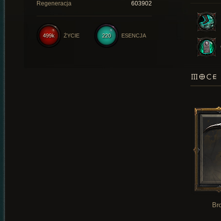
Regeneracja
603902
499k
ŻYCIE
220
ESENCJA
MOCE 
Br