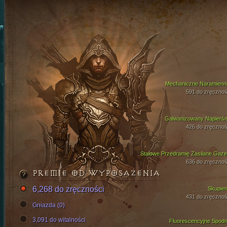
Mechaniczne Naramienni
591 do zręcznoś
Galwanizowany Napierśn
426 do zręcznoś
Stalowe Przedramię Zasilane Gaz
636 do zręcznoś
PREMIE OD WYPOSAŻENIA
6,268 do zręczności
Skupien
431 do zręcznoś
Gniazda (0)
3,091 do witalności
Fluorescencyjne Spodn