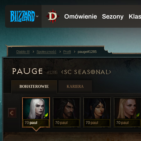
Diablo III
Społeczność
Profil
pauge#1285
PAUGE
SC SEASONAL
#1285
BOHATEROWIE
KARIERA
70
paul
70
paul
70
paul
70
paul