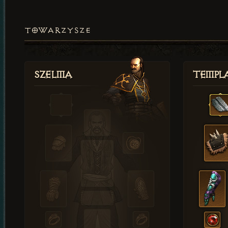
TOWARZYSZE
Szelma
Templa