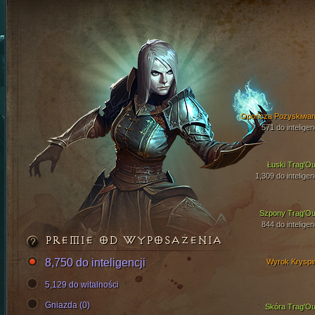
Opończa Pozyskiwan
571 do inteligen
Łuski Trag'Ou
1,309 do inteligen
Szpony Trag'Ou
844 do inteligen
PREMIE OD WYPOSAŻENIA
8,750 do inteligencji
Wyrok Kryspi
5,129 do witalności
Gniazda (0)
Skóra Trag'Ou