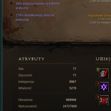
1,004 do inteligen
34% większa szansa na trafienie
krytyczne
178% dodatkowego złota od
Pogrzebowy Oska
2 736,5 O
potworów
1,000 do inteligen
ATRYBUTY
UMIEJ
Siła
77
Zręczność
77
Inteligencja
8967
Witalność
5276
Obrażenia
989968
Wytrzymałość
24727600