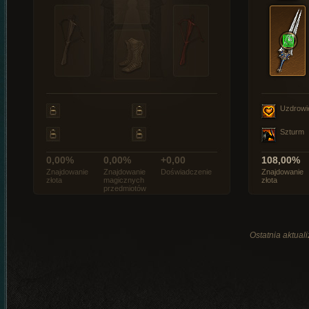
Uzdrowi
Szturm
0,00%
0,00%
+0,00
108,00%
Znajdowanie
Znajdowanie
Doświadczenie
Znajdowanie
złota
magicznych
złota
przedmiotów
Ostatnia aktual