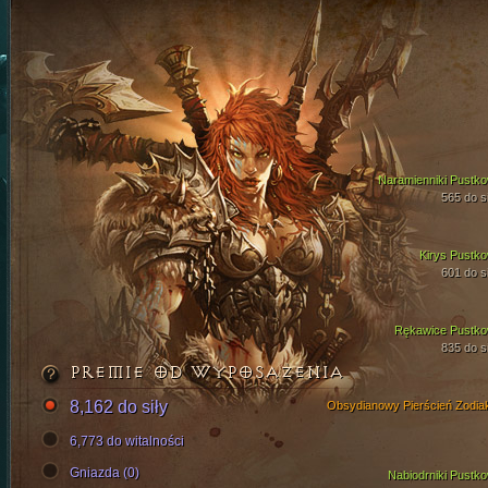
Naramienniki Pustko
565 do si
Kirys Pustko
601 do si
Rękawice Pustko
835 do si
PREMIE OD WYPOSAŻENIA
8,162 do siły
Obsydianowy Pierścień Zodia
6,773 do witalności
Gniazda (0)
Nabiodrniki Pustko