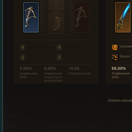
Uzdrowi
Szturm
0,00%
0,00%
+0,00
68,00%
Znajdowanie
Znajdowanie
Doświadczenie
Znajdowanie
złota
magicznych
złota
przedmiotów
Ostatnia aktual