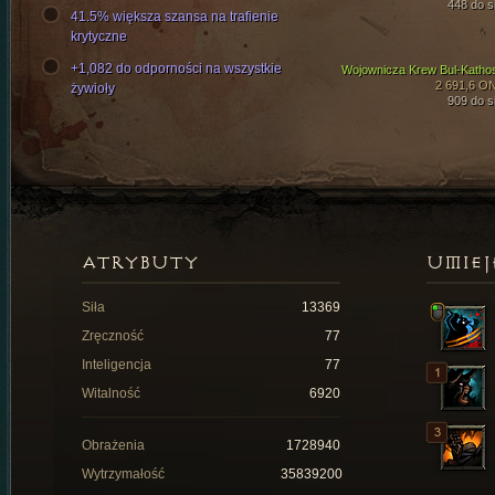
448 do si
41.5% większa szansa na trafienie
krytyczne
+1,082 do odporności na wszystkie
Wojownicza Krew Bul-Katho
2 691,6 O
żywioły
909 do si
ATRYBUTY
UMIEJ
Siła
13369
Zręczność
77
Inteligencja
77
Witalność
6920
Obrażenia
1728940
Wytrzymałość
35839200