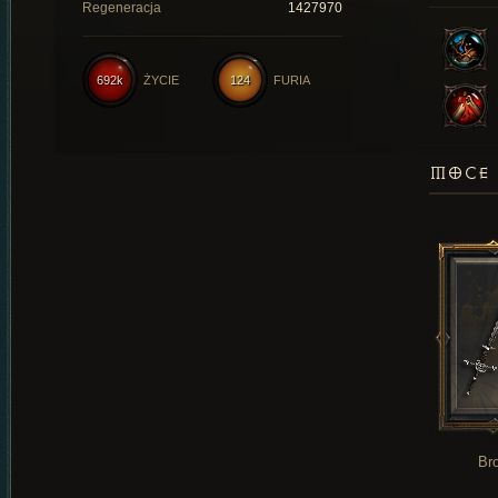
Regeneracja
1427970
692k
ŻYCIE
124
FURIA
MOCE 
Br