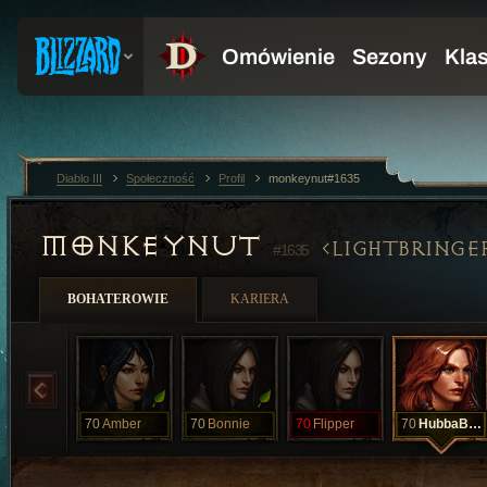
Diablo III
Społeczność
Profil
monkeynut#1635
MONKEYNUT
LIGHTBRINGE
#1635
BOHATEROWIE
KARIERA
70
Amber
70
Bonnie
70
Flipper
70
HubbaBubba