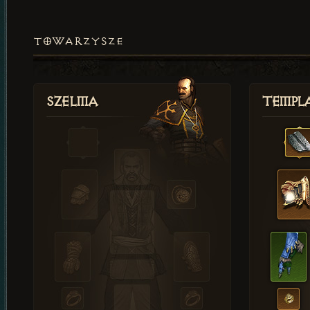
TOWARZYSZE
Szelma
Templa