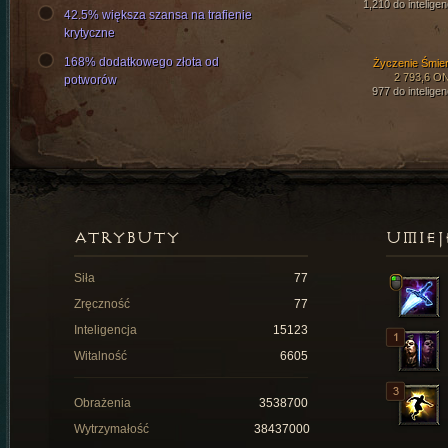
1,210 do inteligen
42.5% większa szansa na trafienie
krytyczne
168% dodatkowego złota od
Życzenie Śmier
2 793,6 O
potworów
977 do inteligen
ATRYBUTY
UMIEJ
Siła
77
Zręczność
77
Inteligencja
15123
Witalność
6605
Obrażenia
3538700
Wytrzymałość
38437000