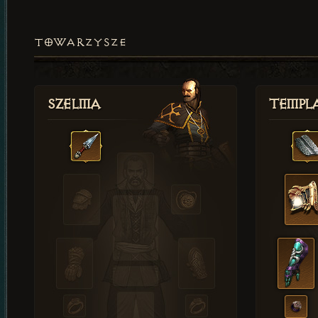
TOWARZYSZE
Szelma
Templa