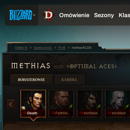
Diablo III
Społeczność
Profil
methias#1230
METHIAS
OPTIMAL ACES
#1230
BOHATEROWIE
KARIERA
70
Death
70
FaithNoMore
70
IronMaiden
70
IronMaiden