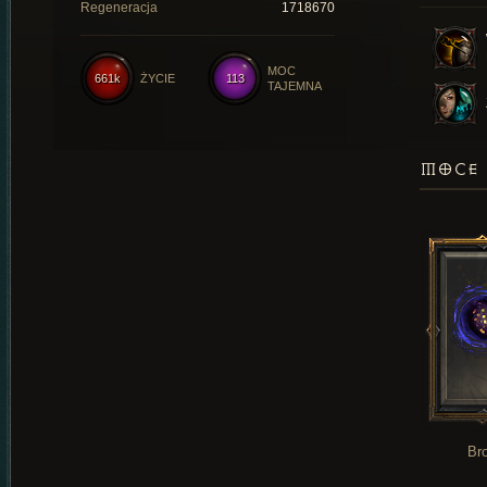
Regeneracja
1718670
MOC
661k
ŻYCIE
113
TAJEMNA
MOCE 
Br