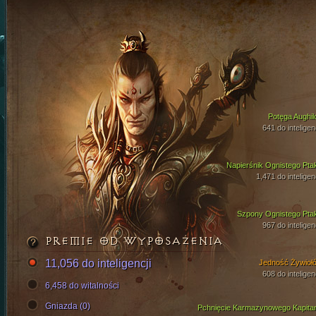
Potęga Aughil
641 do inteligen
Napierśnik Ognistego Pta
1,471 do inteligen
Szpony Ognistego Pta
967 do inteligen
PREMIE OD WYPOSAŻENIA
11,056 do inteligencji
Jedność Żywioł
608 do inteligen
6,458 do witalności
Gniazda (0)
Pchnięcie Karmazynowego Kapita