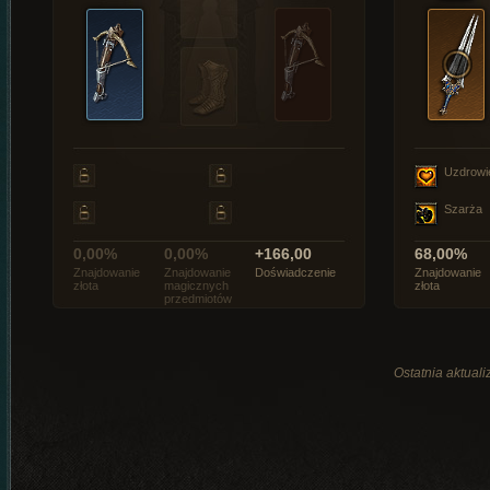
Uzdrowi
Szarża
0,00%
0,00%
+166,00
68,00%
Znajdowanie
Znajdowanie
Doświadczenie
Znajdowanie
złota
magicznych
złota
przedmiotów
Ostatnia aktuali