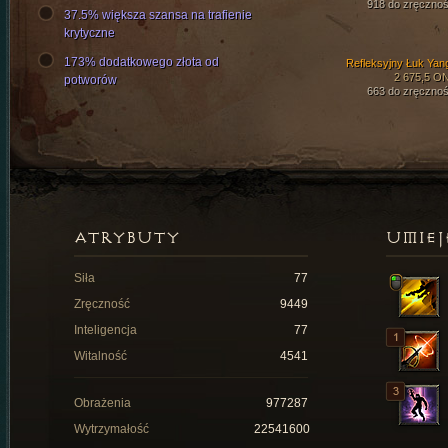
918 do zręcznoś
37.5% większa szansa na trafienie
krytyczne
173% dodatkowego złota od
Refleksyjny Łuk Yan
2 675,5 O
potworów
663 do zręcznoś
ATRYBUTY
UMIEJ
Siła
77
Zręczność
9449
Inteligencja
77
Witalność
4541
Obrażenia
977287
Wytrzymałość
22541600