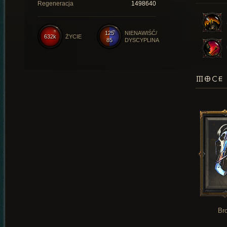
Regeneracja
1498640
125
NIENAWIŚĆ/
632k
ŻYCIE
85
DYSCYPLINA
MOCE 
Br