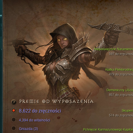
Niepoświęcone Naramienni
597 do zręcznoś
Klatka Piekłorodne
479 do zręcznoś
Demoniczny Uści
857 do zręcznoś
PREMIE OD WYPOSAŻENIA
8,622 do zręczności
Skupien
574 do zręcznoś
4,394 do witalności
Gniazda (3)
Pchnięcie Karmazynowego Kapita