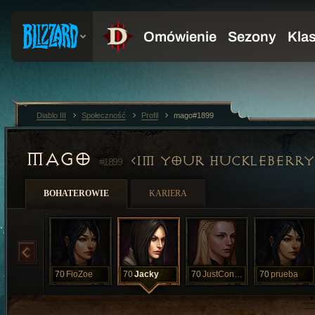
Diablo III
Społeczność
Profil
mago#1899
MAGO
IM YOUR HUCKLEBERRY
#1899
BOHATEROWIE
KARIERA
70
FioZoe
70
Jacky
70
JustConquest
70
prueba