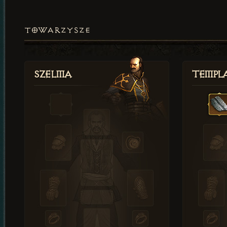
TOWARZYSZE
Szelma
Templa