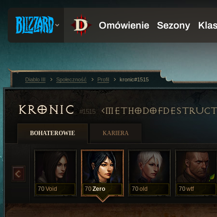
Diablo III
Społeczność
Profil
kronic#1515
KRONIC
METHODOFDESTRUCT
#1515
BOHATEROWIE
KARIERA
70
Void
70
Zero
70
old
70
wtf