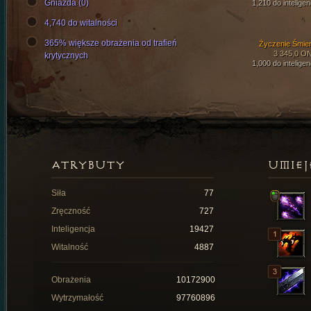
Gniazda (0)
1,210 do inteligen
4,740 do witalności
365% większe obrażenia od trafień
Życzenie Śmier
3 345,0 O
krytycznych
1,000 do inteligen
ATRYBUTY
UMIEJ
Siła
77
Zręczność
727
Inteligencja
19427
Witalność
4887
Obrażenia
10172900
Wytrzymałość
97760896