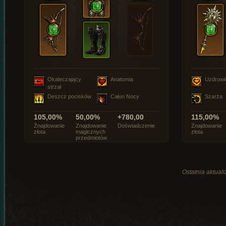
Okaleczający
Anatomia
Uzdrowi
strzał
Deszcz pocisków
Całun Nocy
Szarża
105,00%
50,00%
+780,00
115,00%
Znajdowanie
Znajdowanie
Doświadczenie
Znajdowanie
złota
magicznych
złota
przedmiotów
Ostatnia aktual