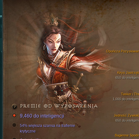
Opończa Pozyskiwan
Kirys Jastrzęb
650 do inteligen
Tasker i Th
1,000 do inteligen
PREMIE OD WYPOSAŻENIA
9,460 do inteligencji
Jedność Żywioł
650 do inteligen
54% większa szansa na trafienie
krytyczne
Bagienne Spodn