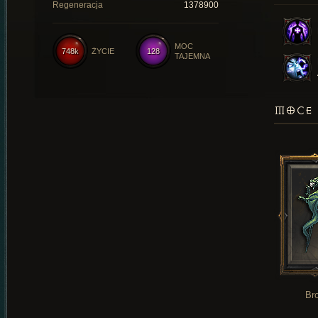
Regeneracja
1378900
MOC
748k
ŻYCIE
128
TAJEMNA
MOCE 
Br