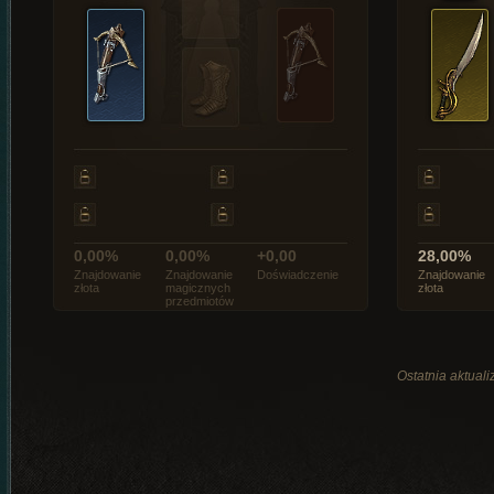
0,00%
0,00%
+0,00
28,00%
Znajdowanie
Znajdowanie
Doświadczenie
Znajdowanie
złota
magicznych
złota
przedmiotów
Ostatnia aktuali