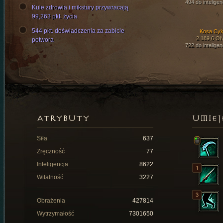
494 do inteligen
Kule zdrowia i mikstury przywracają
99,263 pkt. życia
544 pkt. doświadczenia za zabicie
Kosa Cyk
2 189,6 O
potwora
722 do inteligen
ATRYBUTY
UMIEJ
Siła
637
Zręczność
77
Inteligencja
8622
Witalność
3227
Obrażenia
427814
Wytrzymałość
7301650