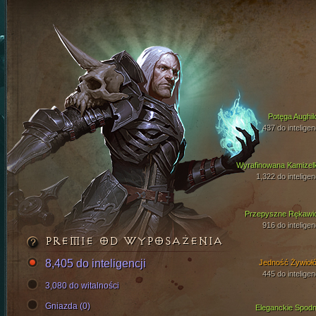
Potęga Aughil
437 do inteligen
Wyrafinowana Kamizel
1,322 do inteligen
Przepyszne Rękawi
916 do inteligen
PREMIE OD WYPOSAŻENIA
8,405 do inteligencji
Jedność Żywioł
445 do inteligen
3,080 do witalności
Gniazda (0)
Eleganckie Spodn