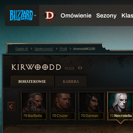
Diablo III
Społeczność
Profil
kirwoodd#1168
KIRWOODD
#1168
BOHATEROWIE
KARIERA
70
BarBella
70
Cruzer
70
Damian
70
Necrotella