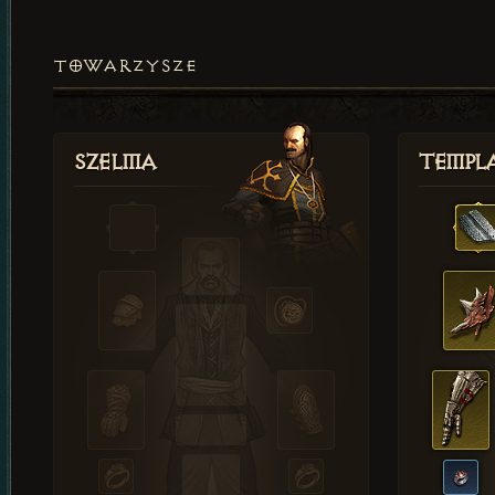
TOWARZYSZE
Szelma
Templa