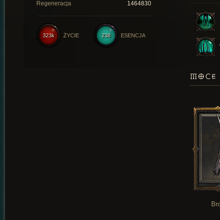
Regeneracja
1464830
323k
ŻYCIE
238
ESENCJA
MOCE 
Br