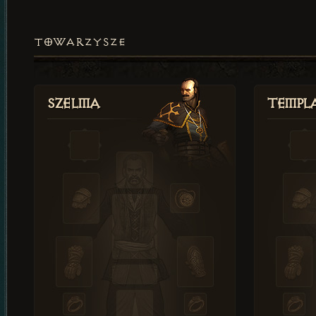
TOWARZYSZE
Szelma
Templa