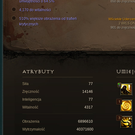
umiejętności o 64.5%
650 do zręcznoś
4,170 do witalności
510% większe obrażenia od trafień
Wściekłe Uderzen
2 691,5 O
krytycznych
901 do zręcznoś
ATRYBUTY
UMIEJ
Siła
77
Zręczność
14146
Inteligencja
77
Witalność
4317
Obrażenia
6896610
Wytrzymałość
40371600