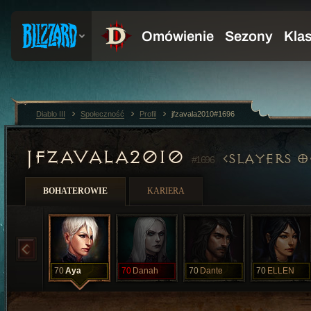
Diablo III
Społeczność
Profil
jfzavala2010#1696
JFZAVALA2010
SLAYERS O
#1696
BOHATEROWIE
KARIERA
70
Aya
70
Danah
70
Dante
70
ELLEN