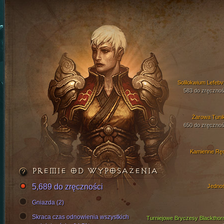
Solilokwium Lefebv
583 do zręcznoś
Żarowa Tuni
650 do zręcznoś
Kamienne Rę
PREMIE OD WYPOSAŻENIA
5,689 do zręczności
Jedno
Gniazda (2)
Skraca czas odnowienia wszystkich
Turniejowe Bryczesy Blackthor