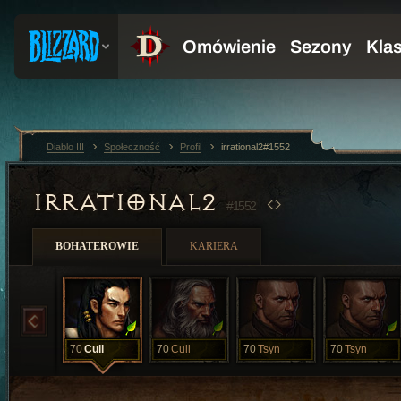
Diablo III
Społeczność
Profil
irrational2#1552
IRRATIONAL2
#1552
BOHATEROWIE
KARIERA
70
Cull
70
Cull
70
Tsyn
70
Tsyn