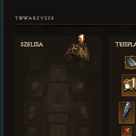
TOWARZYSZE
Szelma
Templa