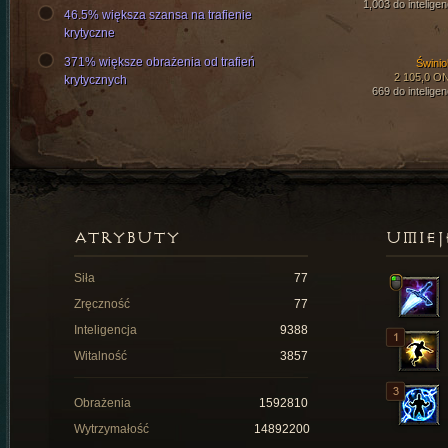
1,003 do inteligen
46.5% większa szansa na trafienie
krytyczne
371% większe obrażenia od trafień
Świniob
2 105,0 O
krytycznych
669 do inteligen
ATRYBUTY
UMIEJ
Siła
77
Zręczność
77
Inteligencja
9388
Witalność
3857
Obrażenia
1592810
Wytrzymałość
14892200