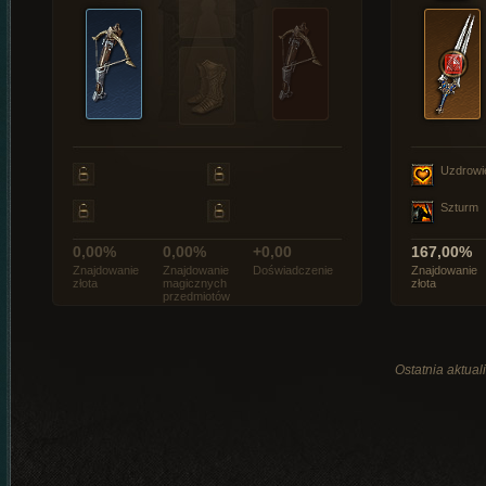
Uzdrowi
Szturm
0,00%
0,00%
+0,00
167,00%
Znajdowanie
Znajdowanie
Doświadczenie
Znajdowanie
złota
magicznych
złota
przedmiotów
Ostatnia aktual