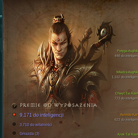
Potęga Aughil
448 do inteligen
Władza Aughil
1,332 do inteligen
Chwyt Tal Ras
723 do inteligen
PREMIE OD WYPOSAŻENIA
9,171 do inteligencji
Aureola Kari
623 do inteligen
3,710 do witalności
Gniazda (3)
Krok Tal Ras