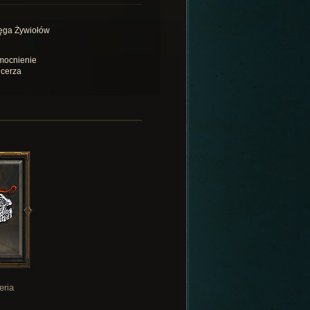
ęga Żywiołów
ocnienie
cerza
eria