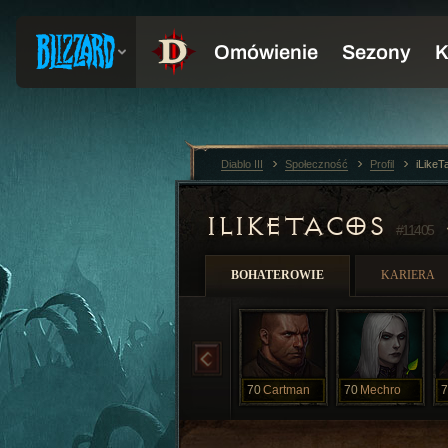
Diablo III
Społeczność
Profil
iLike
ILIKETACOS
#11405
BOHATEROWIE
KARIERA
70
Cartman
70
Mechro
7