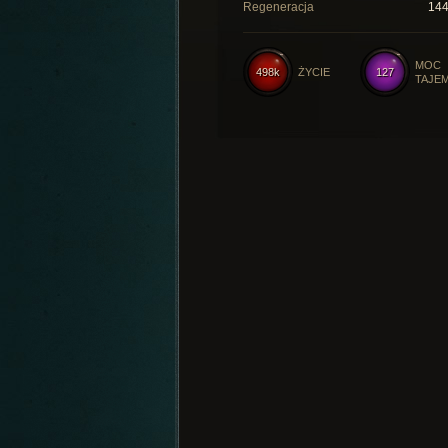
Regeneracja
14
MOC
498k
ŻYCIE
127
TAJE