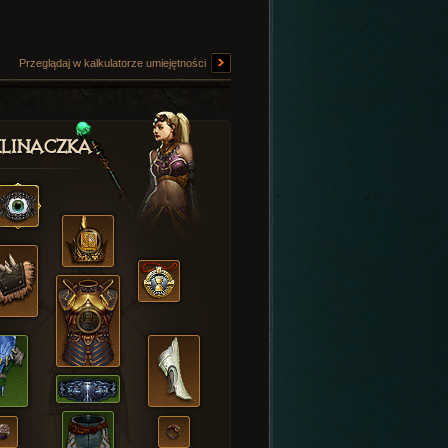
Przeglądaj w kalkulatorze umiejętności
linaczka