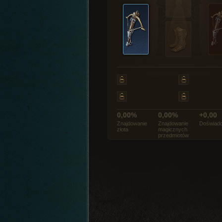
0,00%
0,00%
+0,00
Znajdowanie
Znajdowanie
Doświadc
złota
magicznych
przedmiotów