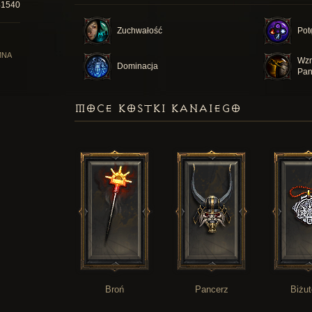
41540
Zuchwałość
Pot
MNA
Wzm
Dominacja
Pan
MOCE KOSTKI KANAIEGO
Broń
Pancerz
Biżut