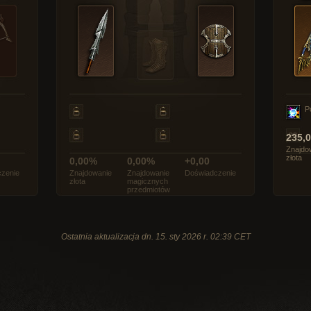
P
235,
Znajdo
złota
0,00%
0,00%
+0,00
zenie
Znajdowanie
Znajdowanie
Doświadczenie
złota
magicznych
przedmiotów
Ostatnia aktualizacja dn. 15. sty 2026 r. 02:39 CET