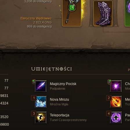
1,038 do inteligencji
Eteryczny Wędrowiec
2 822,4 ONS
869 do inteligencji
UMIEJĘTNOŚCI
P
77
Magiczny Pocisk
Ch
77
Podpalenie
Mo
9831
Nova Mrozu
Me
4324
Mroźna Mgła
Trz
Teleportacja
Pa
03520
Tunel Czasoprzestrzenny
Pan
69800