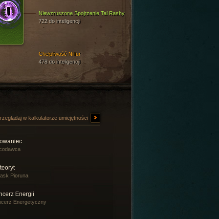
Niewzruszone Spojrzenie Tal Rashy
722 do inteligencji
Chełpliwość Nilfur
478 do inteligencji
rzeglądaj w kalkulatorze umiejętności
owaniec
codawca
teoryt
ask Pioruna
ncerz Energii
cerz Energetyczny