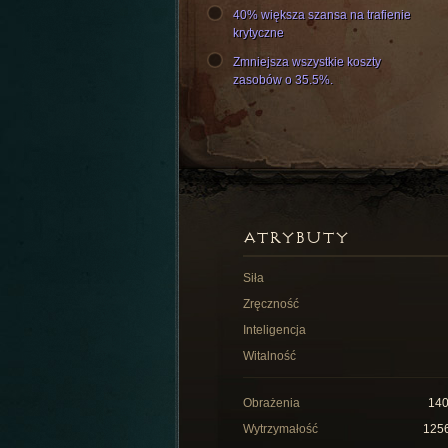
40% większa szansa na trafienie
krytyczne
Zmniejsza wszystkie koszty
zasobów o 35.5%.
ATRYBUTY
Siła
Zręczność
Inteligencja
Witalność
Obrażenia
14
Wytrzymałość
125