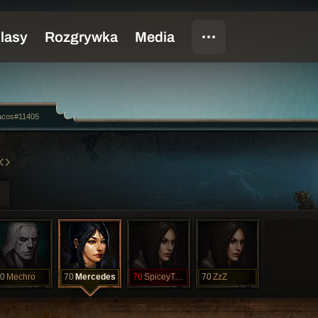
Tacos#11405
0
Mechro
70
Mercedes
70
SpiceyTaco
70
ZzZ