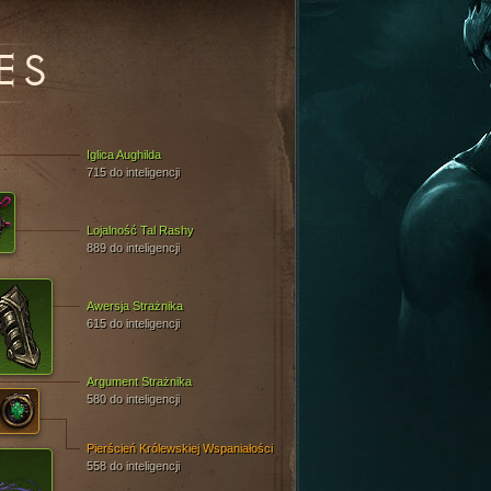
ES
Iglica Aughilda
715 do inteligencji
Lojalność Tal Rashy
889 do inteligencji
Awersja Strażnika
615 do inteligencji
Argument Strażnika
580 do inteligencji
Pierścień Królewskiej Wspaniałości
558 do inteligencji