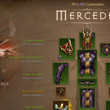
70
(5 248)
Czarownica
M
ERCED
Potęga Aughilda
467 do inteligencji
Nieustanny Pościg Tal Rashy
1,333 do inteligencji
Chwyt Tal Rashy
860 do inteligencji
ENIA
Jedność Żywiołów
490 do inteligencji
Krok Tal Rashy