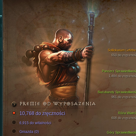
Solilokwium Lefebv
650 do zręcznoś
Pancerz Sprawiedliwoś
1,484 do zręcznoś
Bazubandy Sprawiedliwoś
961 do zręcznoś
PREMIE OD WYPOSAŻENIA
10,768 do zręczności
Róża Wiatr
608 do zręcznoś
6,915 do witalności
Gniazda (0)
Góry Sprawiedliwoś