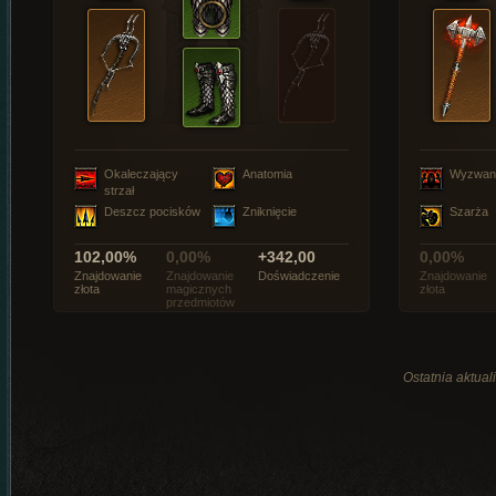
Okaleczający
Anatomia
Wyzwan
strzał
Deszcz pocisków
Zniknięcie
Szarża
102,00%
0,00%
+342,00
0,00%
Znajdowanie
Znajdowanie
Doświadczenie
Znajdowanie
złota
magicznych
złota
przedmiotów
Ostatnia aktual