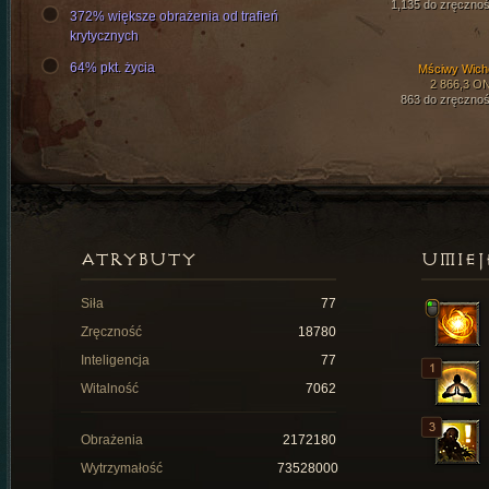
1,135 do zręcznoś
372% większe obrażenia od trafień
krytycznych
64% pkt. życia
Mściwy Wich
2 866,3 O
863 do zręcznoś
ATRYBUTY
UMIEJ
Siła
77
Zręczność
18780
Inteligencja
77
Witalność
7062
Obrażenia
2172180
Wytrzymałość
73528000