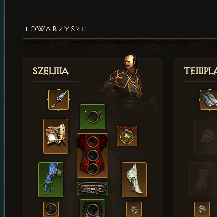
TOWARZYSZE
Szelma
Templa