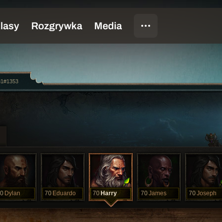
81#1353
0
Dylan
70
Eduardo
70
Harry
70
James
70
Joseph