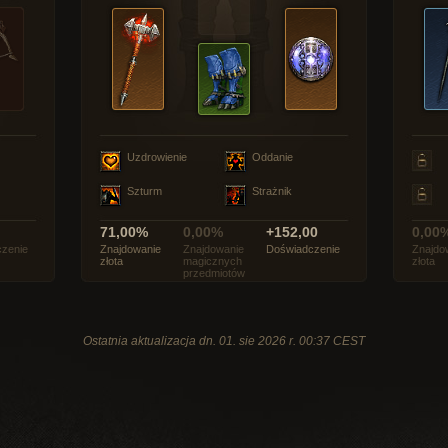
Uzdrowienie
Oddanie
Szturm
Strażnik
71,00%
0,00%
+152,00
0,00
zenie
Znajdowanie
Znajdowanie
Doświadczenie
Znajdo
złota
magicznych
złota
przedmiotów
Ostatnia aktualizacja dn. 01. sie 2026 r. 00:37 CEST