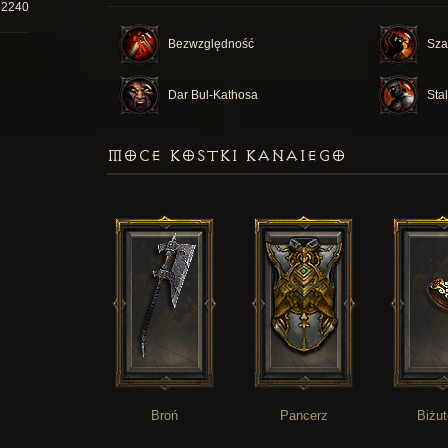
32240
Bezwzględność
Sza
Dar Bul-Kathosa
Sta
MOCE KOSTKI KANAIEGO
Broń
Pancerz
Biżut