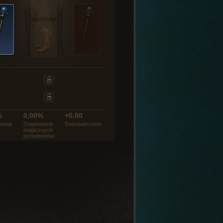
%
0,00%
+0,00
wanie
Znajdowanie
Doświadczenie
magicznych
przedmiotów