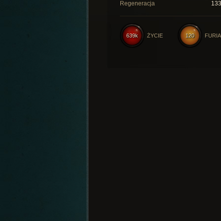
Regeneracja
13
639k
ŻYCIE
120
FURIA