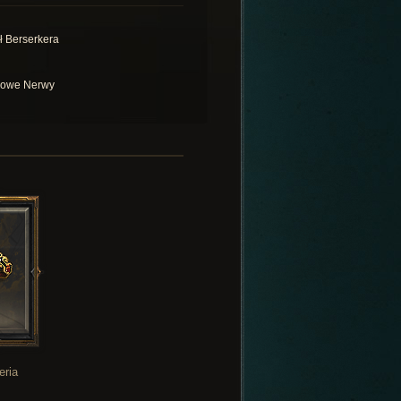
ł Berserkera
lowe Nerwy
eria