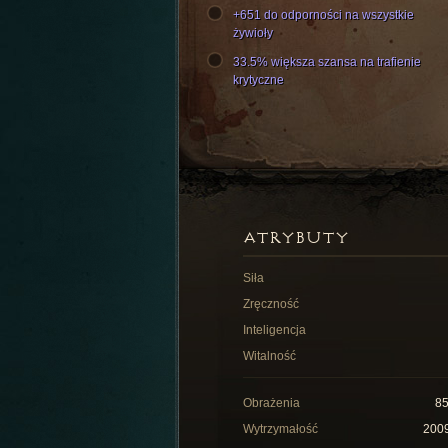
+651 do odporności na wszystkie
żywioły
33.5% większa szansa na trafienie
krytyczne
ATRYBUTY
Siła
Zręczność
Inteligencja
Witalność
Obrażenia
8
Wytrzymałość
200