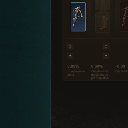
0,00%
0,00%
+0,00
Znajdowanie
Znajdowanie
Doświadc
złota
magicznych
przedmiotów