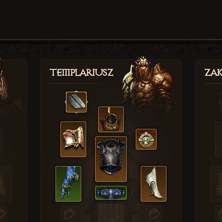
Templariusz
Zak