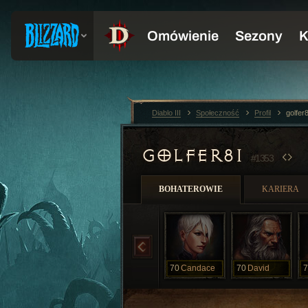
Diablo III
Społeczność
Profil
golfer
GOLFER81
#1353
BOHATEROWIE
KARIERA
70
Candace
70
David
7