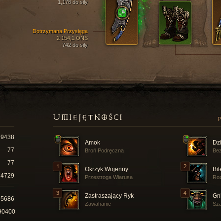
1,178 do siły
Dotrzymana Przysięga
2 154,1 ONS
742 do siły
UMIEJĘTNOŚCI
P
9438
Amok
Dz
77
Broń Podręczna
Bez
77
Okrzyk Wojenny
Bi
4729
Przestroga Wiarusa
Roz
Zastraszający Ryk
Gn
55686
Zawahanie
Sza
90400