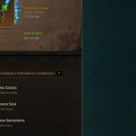
Lazurowy Gniew
2 002,7 ONS
713 do siły
Krok Dzikich
616 do siły
rzeglądaj w kalkulatorze umiejętności
ika Szarża
litosny Atak
tewny Szał
lew Krwi
iew Berserkera
leństwo