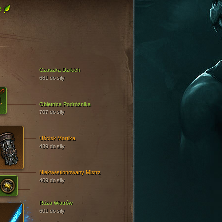
e
Czaszka Dzikich
681 do siły
Obietnica Podróżnika
707 do siły
Uścisk Mortika
439 do siły
Niekwestionowany Mistrz
469 do siły
Róża Wiatrów
601 do siły