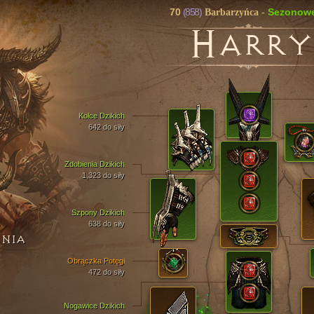
70
(858)
Sezonow
Barbarzyńca
-
H
ARRY
Kolce Dzikich
642 do siły
Zdobienia Dzikich
1,323 do siły
Szpony Dzikich
638 do siły
ENIA
Obrączka Potęgi
472 do siły
Nogawice Dzikich