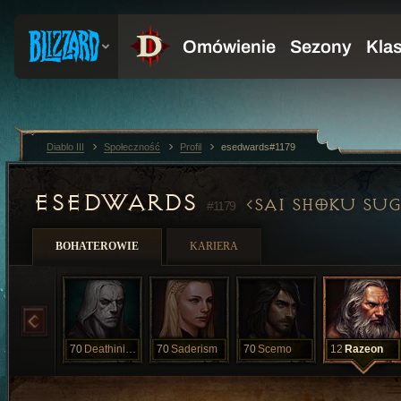
Diablo III
Społeczność
Profil
esedwards#1179
ESEDWARDS
SAI SHOKU SUG
#1179
BOHATEROWIE
KARIERA
70
Deathinitive
70
Saderism
70
Scemo
12
Razeon