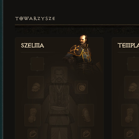
TOWARZYSZE
Szelma
Templa