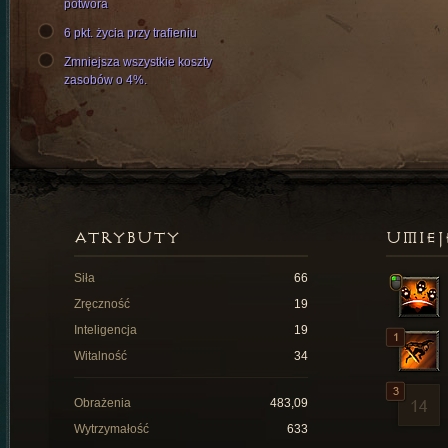
potwora
6 pkt. życia przy trafieniu
Zmniejsza wszystkie koszty
zasobów o 4%.
ATRYBUTY
UMIEJ
Siła
66
Zręczność
19
Inteligencja
19
Witalność
34
Obrażenia
483,09
Wytrzymałość
633