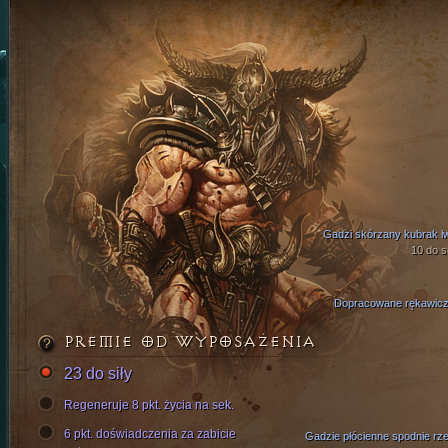
Gadzi skórzany kubrak l
10 do si
Dopracowane rękawicz
PREMIE OD WYPOSAŻENIA
23 do siły
Regeneruje 8 pkt. życia na sek.
6 pkt. doświadczenia za zabicie
Gadzie płócienne spodnie rze