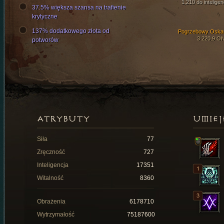
1,210 do inteligen
37.5% większa szansa na trafienie
krytyczne
137% dodatkowego złota od
Pogrzebowy Oska
3 220,9 O
potworów
ATRYBUTY
UMIEJ
Siła
77
Zręczność
727
Inteligencja
17351
Witalność
8360
Obrażenia
6178710
Wytrzymałość
75187600