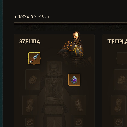
TOWARZYSZE
Szelma
Templa