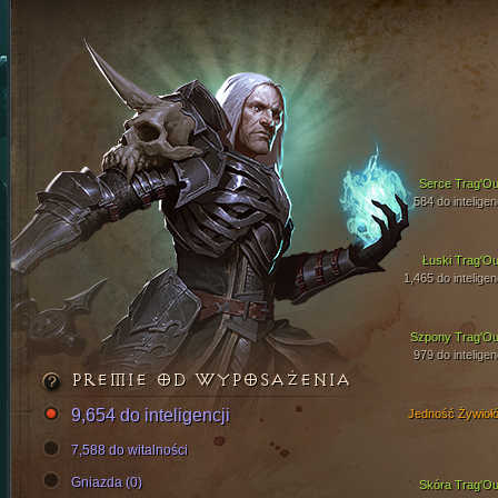
Serce Trag'Ou
584 do inteligen
Łuski Trag'Ou
1,465 do inteligen
Szpony Trag'Ou
979 do inteligen
PREMIE OD WYPOSAŻENIA
9,654 do inteligencji
Jedność Żywioł
7,588 do witalności
Gniazda (0)
Skóra Trag'Ou