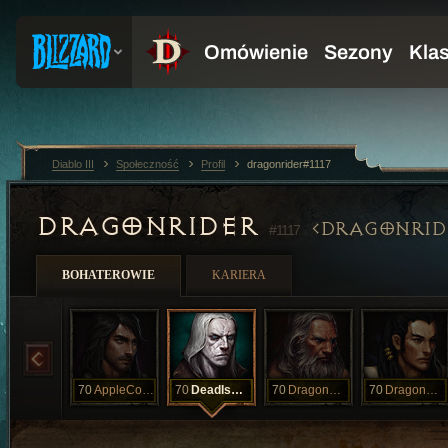
Diablo III
Społeczność
Profil
dragonrider#1117
DRAGONRIDER
DRAGONRID
#1117
BOHATEROWIE
KARIERA
70
AppleCobbler
70
DeadIsDead
70
DragonBellow
70
DragonBoom