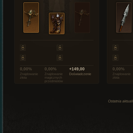
0,00%
0,00%
+149,00
0,00%
Znajdowanie
Znajdowanie
Doświadczenie
Znajdowanie
złota
magicznych
złota
przedmiotów
Ostatnia aktual