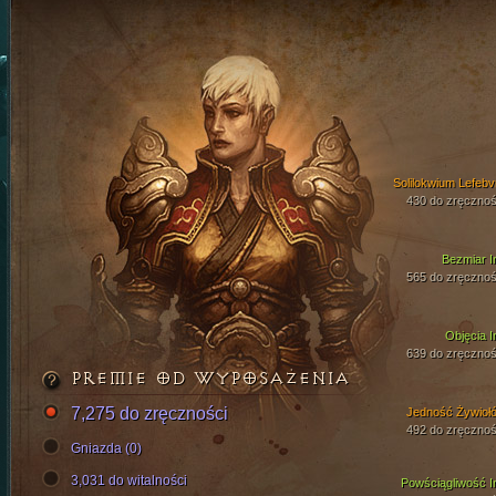
Solilokwium Lefebv
430 do zręcznoś
Bezmiar I
565 do zręcznoś
Objęcia I
639 do zręcznoś
PREMIE OD WYPOSAŻENIA
7,275 do zręczności
Jedność Żywioł
492 do zręcznoś
Gniazda (0)
3,031 do witalności
Powściągliwość I