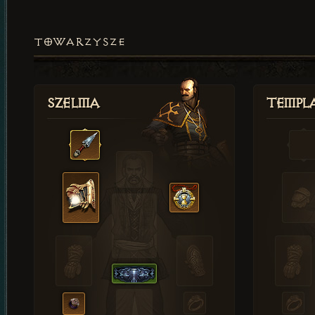
TOWARZYSZE
Szelma
Templa