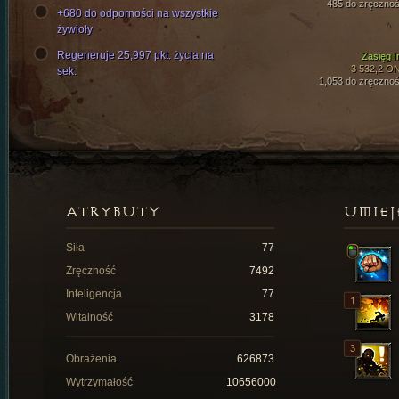
485 do zręcznoś
+680 do odporności na wszystkie
żywioły
Regeneruje 25,997 pkt. życia na
Zasięg I
3 532,2 O
sek.
1,053 do zręcznoś
ATRYBUTY
UMIEJ
Siła
77
Zręczność
7492
Inteligencja
77
Witalność
3178
Obrażenia
626873
Wytrzymałość
10656000