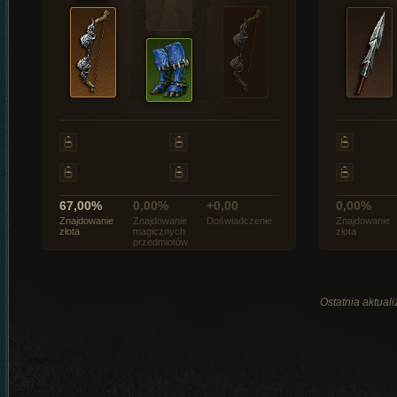
67,00%
0,00%
+0,00
0,00%
Znajdowanie
Znajdowanie
Doświadczenie
Znajdowanie
złota
magicznych
złota
przedmiotów
Ostatnia aktual