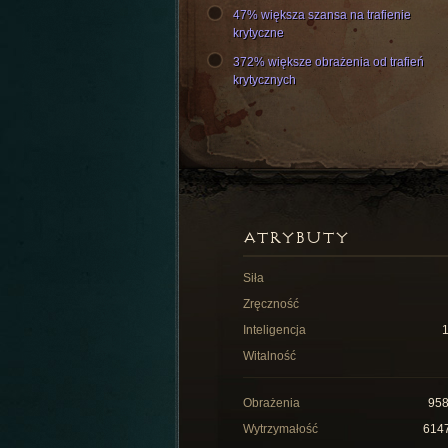
47% większa szansa na trafienie
krytyczne
372% większe obrażenia od trafień
krytycznych
ATRYBUTY
Siła
Zręczność
Inteligencja
Witalność
Obrażenia
95
Wytrzymałość
614