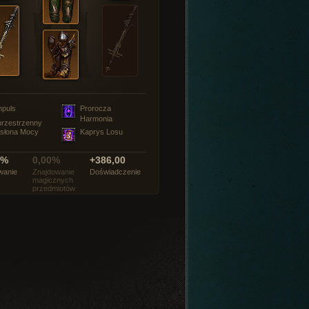
mpuls
Prorocza
Harmonia
rzestrzenny
słona Mocy
Kaprys Losu
0%
0,00%
+386,00
wanie
Znajdowanie
Doświadczenie
magicznych
przedmiotów