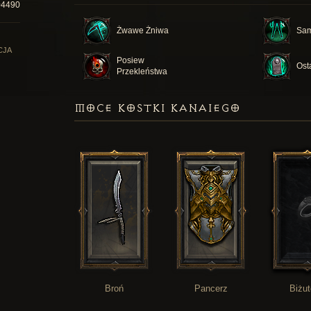
04490
Żwawe Żniwa
Sam
CJA
Posiew
Ost
Przekleństwa
MOCE KOSTKI KANAIEGO
Broń
Pancerz
Biżut