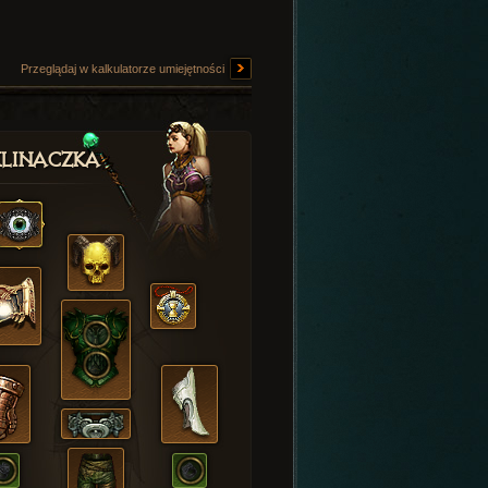
Przeglądaj w kalkulatorze umiejętności
linaczka