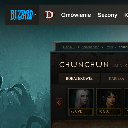
Diablo III
Społeczność
Profil
chunc
CHUNCHUN
#3413
BOHATEROWIE
KARIERA
70
CVD
70
GIA
7