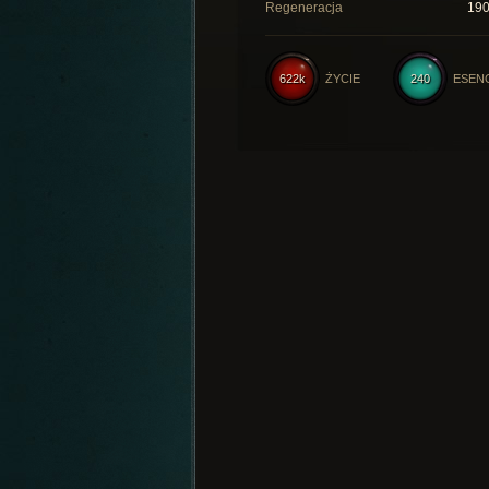
Regeneracja
19
622k
ŻYCIE
240
ESEN