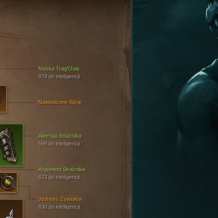
Maska Trag'Oula
979 do inteligencji
Nawiedzone Wizje
Awersja Strażnika
599 do inteligencji
Argument Strażnika
623 do inteligencji
Jedność Żywiołów
630 do inteligencji