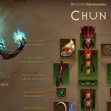
70
(9 515)
Nekromantka
C
HUN
Opończa Pozyskiwania
646 do inteligencji
Łuski Trag'Oula
1,490 do inteligencji
Szpony Trag'Oula
1,000 do inteligencji
ENIA
Wyrok Kryspina
650 do inteligencji
Skóra Trag'Oula