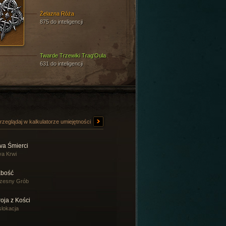
Żelazna Róża
875 do inteligencji
Twarde Trzewiki Trag'Oula
631 do inteligencji
rzeglądaj w kalkulatorze umiejętności
va Śmierci
a Krwi
abość
zesny Grób
oja z Kości
lokacja