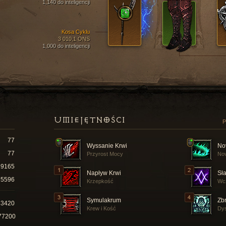
1,140 do inteligencji
Kosa Cyklu
3 010,1 ONS
1,000 do inteligencji
UMIEJĘTNOŚCI
P
77
Wyssanie Krwi
No
77
Przyrost Mocy
Nov
19165
Napływ Krwi
Sł
5596
Krzepkość
Wc
Symulakrum
Zbr
83420
Krew i Kość
Dys
77200