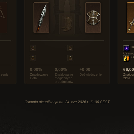
I
Czasop
O
0,00%
0,00%
+0,00
66,0
zenie
Znajdowanie
Znajdowanie
Doświadczenie
Znajdo
złota
magicznych
złota
przedmiotów
Ostatnia aktualizacja dn. 24. cze 2026 r. 11:06 CEST