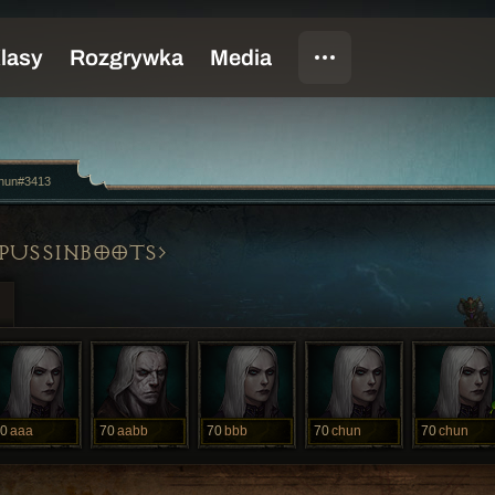
hun#3413
PUSSINBOOTS
0
aaa
70
aabb
70
bbb
70
chun
70
chun