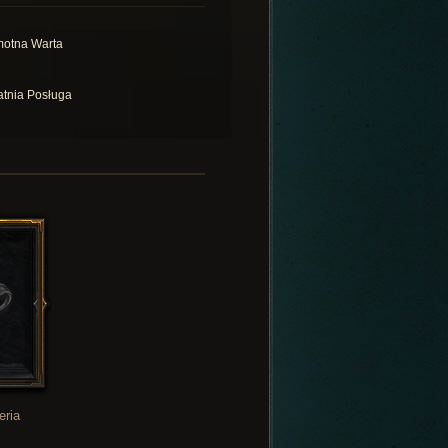
otna Warta
atnia Posługa
eria