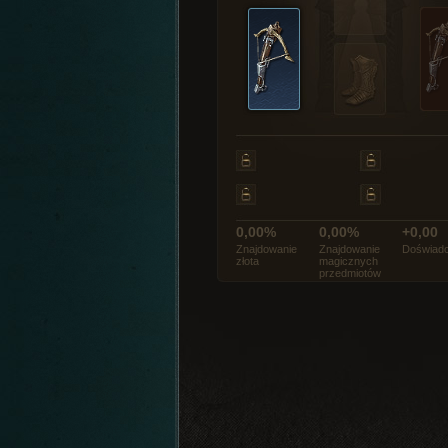
0,00%
0,00%
+0,00
Znajdowanie
Znajdowanie
Doświadc
złota
magicznych
przedmiotów