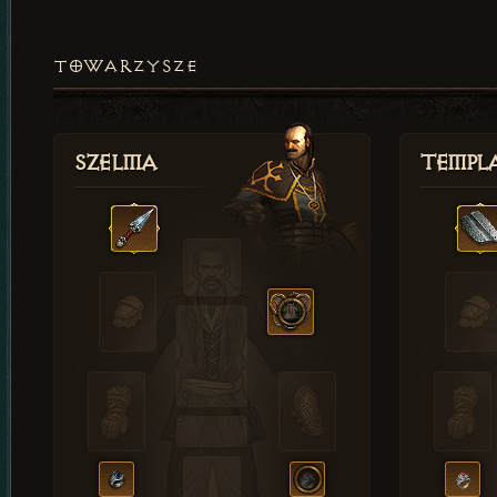
TOWARZYSZE
Szelma
Templa