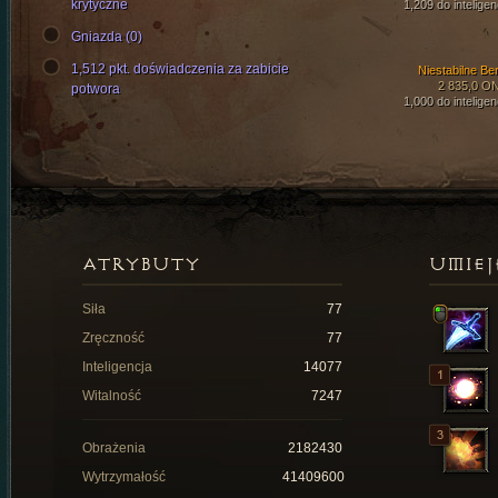
krytyczne
1,209 do inteligen
Gniazda (0)
1,512 pkt. doświadczenia za zabicie
Niestabilne Ber
2 835,0 O
potwora
1,000 do inteligen
ATRYBUTY
UMIEJ
Siła
77
Zręczność
77
Inteligencja
14077
Witalność
7247
Obrażenia
2182430
Wytrzymałość
41409600