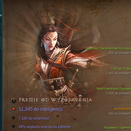
Dziarskie Naramienniki Rozpac
650 do inteligen
Uprząż Praw
1,465 do inteligen
Nieprzejednane Rękawi
1,000 do inteligen
PREMIE OD WYPOSAŻENIA
11,345 do inteligencji
Aureola Arli
650 do inteligen
7,100 do witalności
49% większa szansa na trafienie
Nogawice Tajemni