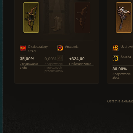
Okaleczający
Anatomia
Uzdrowi
strzał
Szarża
35,00%
0,00%
+324,00
Znajdowanie
Znajdowanie
Doświadczenie
złota
magicznych
80,00%
przedmiotów
Znajdowanie
złota
Ostatnia aktual