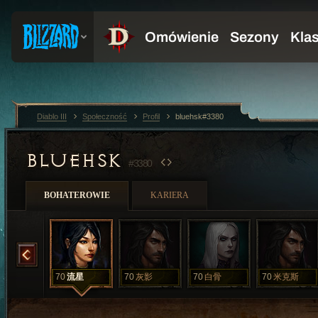
Diablo III
Społeczność
Profil
bluehsk#3380
BLUEHSK
#3380
BOHATEROWIE
KARIERA
死神
70
流星
70
灰影
70
白骨
70
米克斯