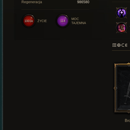
Regeneracja
986580
MOC
1001k
ŻYCIE
114
TAJEMNA
MOCE 
Br