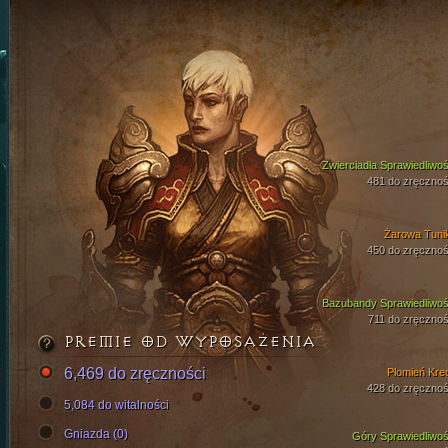
Zwierciadła Sprawiedliwoś
481 do zręcznoś
Żarowa Tuni
450 do zręcznoś
Bazubandy Sprawiedliwoś
711 do zręcznoś
PREMIE OD WYPOSAŻENIA
6,469 do zręczności
Płomień Kre
428 do zręcznoś
5,084 do witalności
Gniazda (0)
Góry Sprawiedliwoś