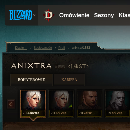
Diablo III
Społeczność
Profil
anixtra#1583
ANIXTRA
LOST
#1583
BOHATEROWIE
KARIERA
70
Anixtra
70
Anixtra
70
kaisk
19
anixtra