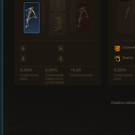
Uzdrowi
Szarża
0,00%
0,00%
+0,00
0,00%
Znajdowanie
Znajdowanie
Doświadczenie
Znajdowanie
złota
magicznych
złota
przedmiotów
Ostatnia aktual