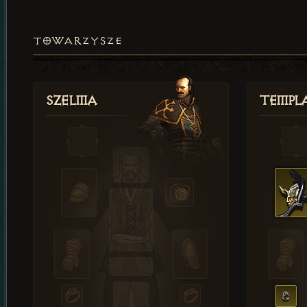
TOWARZYSZE
Szelma
Templa