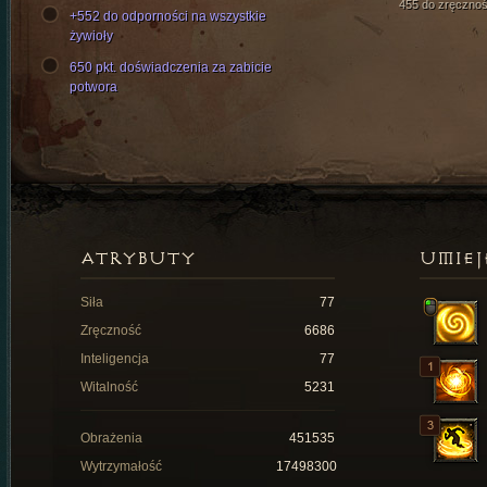
455 do zręcznoś
+552 do odporności na wszystkie
żywioły
650 pkt. doświadczenia za zabicie
potwora
ATRYBUTY
UMIEJ
Siła
77
Zręczność
6686
Inteligencja
77
Witalność
5231
Obrażenia
451535
Wytrzymałość
17498300