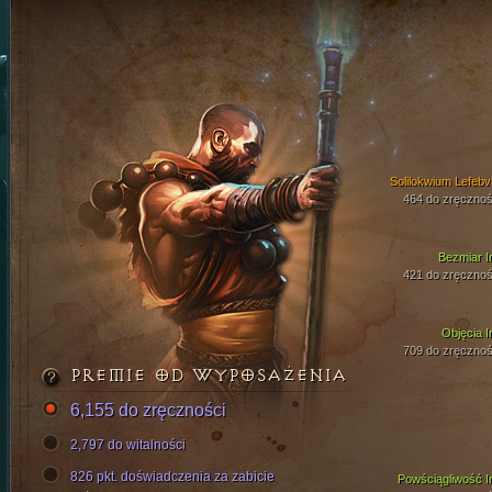
Solilokwium Lefebv
464 do zręcznoś
Bezmiar I
421 do zręcznoś
Objęcia I
709 do zręcznoś
PREMIE OD WYPOSAŻENIA
6,155 do zręczności
2,797 do witalności
826 pkt. doświadczenia za zabicie
Powściągliwość I