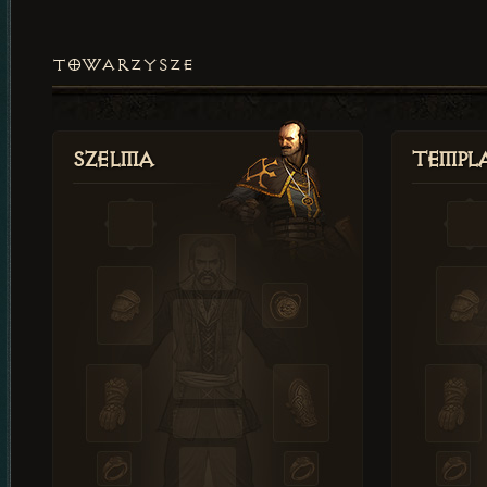
TOWARZYSZE
Szelma
Templa