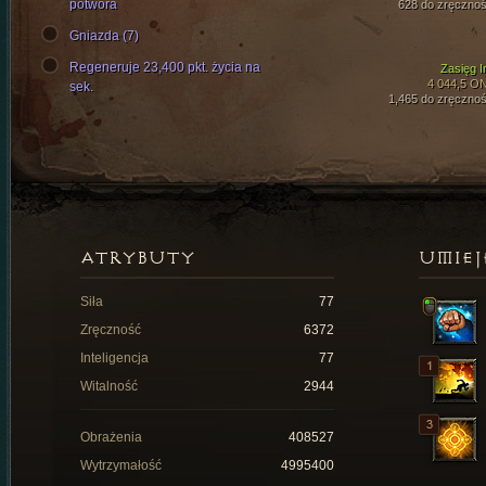
potwora
628 do zręcznoś
Gniazda (7)
Regeneruje 23,400 pkt. życia na
Zasięg I
4 044,5 O
sek.
1,465 do zręcznoś
ATRYBUTY
UMIEJ
Siła
77
Zręczność
6372
Inteligencja
77
Witalność
2944
Obrażenia
408527
Wytrzymałość
4995400