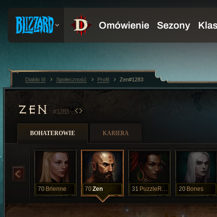
Diablo III
Społeczność
Profil
Zen#1283
ZEN
#1283
BOHATEROWIE
KARIERA
70
Brienne
70
Zen
31
PuzzleRings
20
Bones