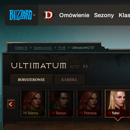
Diablo III
Społeczność
Profil
Ultimatum#1737
ULTIMATUM
#1737
BOHATEROWIE
KARIERA
Rosemerta
70
Talena
70
Tarsus
70
Theresa
70
Tulsi