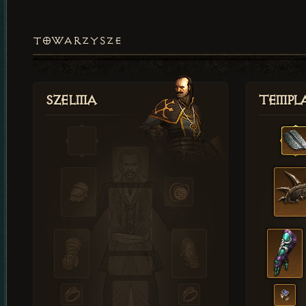
TOWARZYSZE
Szelma
Templa