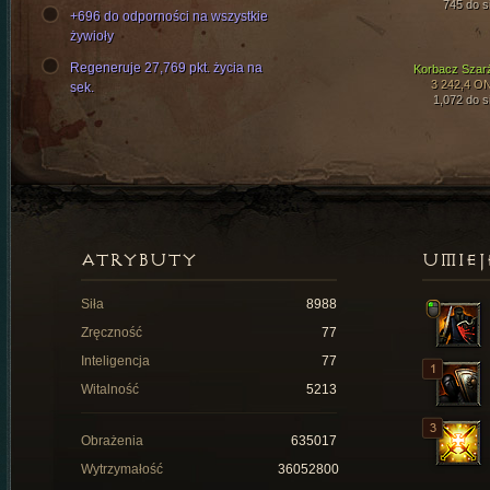
745 do si
+696 do odporności na wszystkie
żywioły
Regeneruje 27,769 pkt. życia na
Korbacz Szar
3 242,4 O
sek.
1,072 do si
ATRYBUTY
UMIEJ
Siła
8988
Zręczność
77
Inteligencja
77
Witalność
5213
Obrażenia
635017
Wytrzymałość
36052800