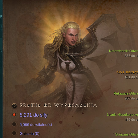
Naramienniki Odwa
636 do si
Kirys Jastrzęb
451 do si
Rękawice Odwa
950 do si
PREMIE OD WYPOSAŻENIA
8,291 do siły
Litania Niepokonany
476 do si
5,066 do witalności
Gniazda (0)
Skórznie Odwa