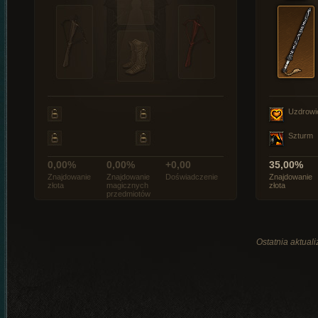
Uzdrowi
Szturm
0,00%
0,00%
+0,00
35,00%
Znajdowanie
Znajdowanie
Doświadczenie
Znajdowanie
złota
magicznych
złota
przedmiotów
Ostatnia aktual