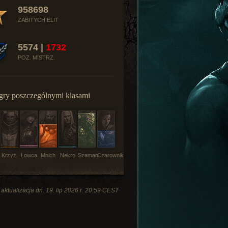
958698
ZABITYCH ELIT
5574 |
1732
POZ. MISTRZ.
gry poszczególnymi klasami
Krzyż.
Łowca
Mnich
Nekro
Szaman
Czarownik
 aktualizacja dn. 19. lip 2026 r. 20:59 CEST