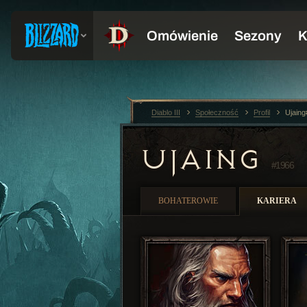
Diablo III
Społeczność
Profil
Ujain
UJAING
#1966
BOHATEROWIE
KARIERA