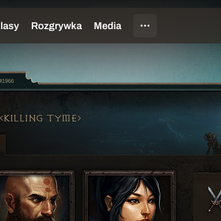
g#1966
KILLING TYME