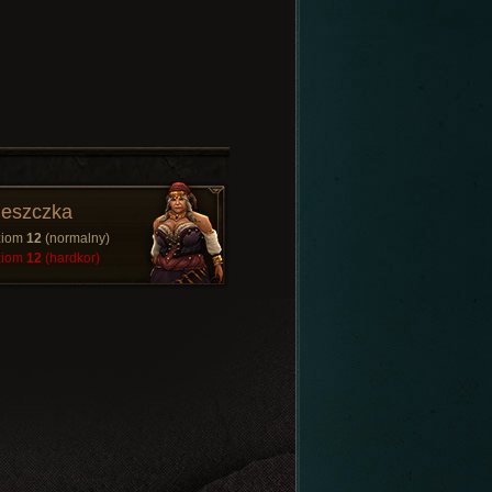
eszczka
ziom
12
(normalny)
ziom
12
(hardkor)