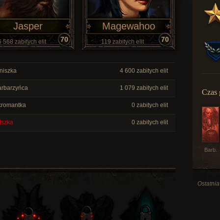
Jasper
Magewahoo
70
70
5 568 zabitych elit
119 zabitych elit
iszka
4 600 zabitych elit
rbarzyńca
1 079 zabitych elit
Czas 
romantka
0 zabitych elit
szka
0 zabitych elit
Barb.
Ostatnia