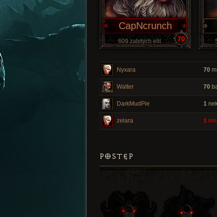
CapNcrunch
70
609 zabitych elit
Nyxara
70
mn
Walter
70
ba
DarkMudPie
1
nek
zelara
1
mni
POSTĘP