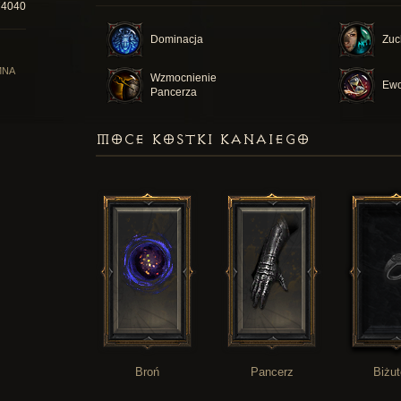
74040
Dominacja
Zuc
MNA
Wzmocnienie
Ewo
Pancerza
MOCE KOSTKI KANAIEGO
Broń
Pancerz
Biżut