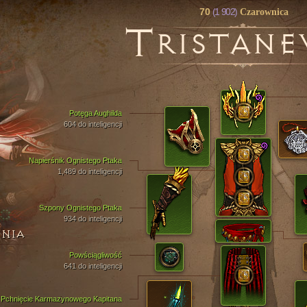
70
(1 902)
Czarownica
T
RISTANE
Potęga Aughilda
604 do inteligencji
Napierśnik Ognistego Ptaka
1,489 do inteligencji
Szpony Ognistego Ptaka
934 do inteligencji
ENIA
Powściągliwość
641 do inteligencji
Pchnięcie Karmazynowego Kapitana