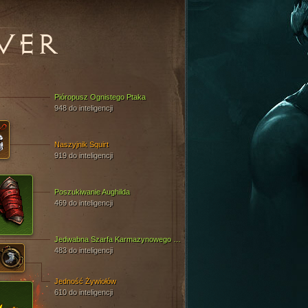
VER
Pióropusz Ognistego Ptaka
948 do inteligencji
Naszyjnik Squirt
919 do inteligencji
Poszukiwanie Aughilda
469 do inteligencji
Jedwabna Szarfa Karmazynowego Kapitana
483 do inteligencji
Jedność Żywiołów
610 do inteligencji