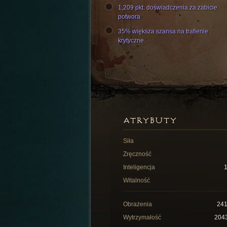
1,209 pkt. doświadczenia za zabicie
potwora
35% większa szansa na trafienie
krytyczne
ATRYBUTY
Siła
Zręczność
Inteligencja
Witalność
Obrażenia
24
Wytrzymałość
204