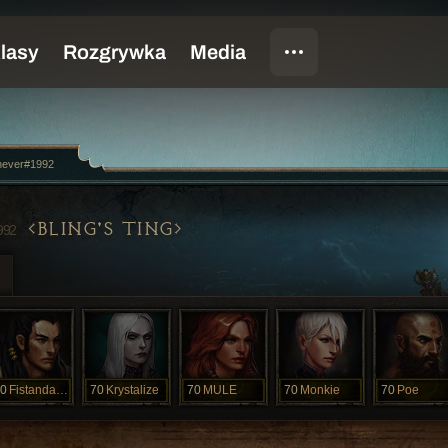
anever#1992
BLING'S TING
992
0
Fistandantil
70
Krystalize
70
MULE
70
Monkie
70
Poe