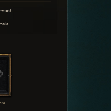
hwałość
kacja
eria