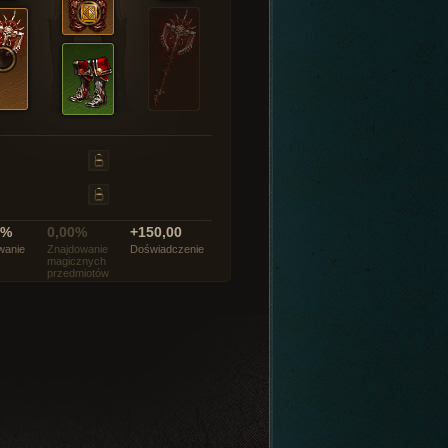
0%
0,00%
+150,00
wanie
Znajdowanie
Doświadczenie
magicznych
przedmiotów