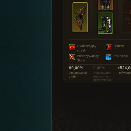
Okaleczający
Histeria
strzał
Przeszywający
Zniknięcie
Strzał
90,00%
0,00%
+524,0
Znajdowanie
Znajdowanie
Doświadc
złota
magicznych
przedmiotów