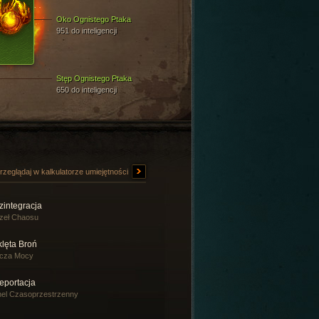
Oko Ognistego Ptaka
951 do inteligencji
Stęp Ognistego Ptaka
650 do inteligencji
rzeglądaj w kalkulatorze umiejętności
zintegracja
zeł Chaosu
klęta Broń
rcza Mocy
eportacja
el Czasoprzestrzenny