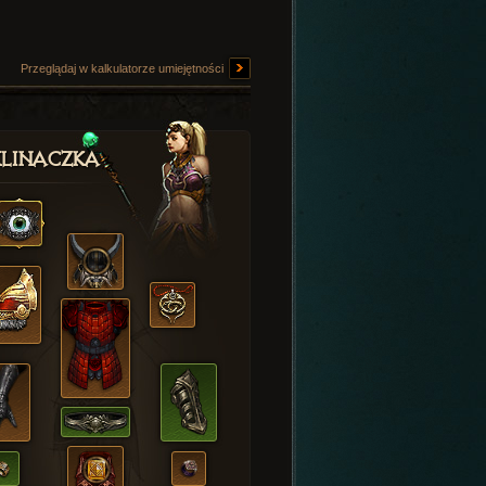
Przeglądaj w kalkulatorze umiejętności
linaczka