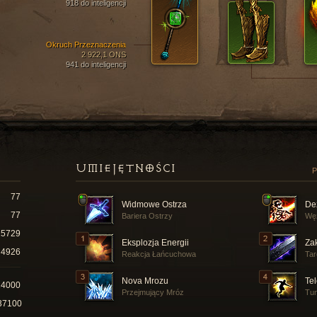
918 do inteligencji
Okruch Przeznaczenia
2 922,1 ONS
941 do inteligencji
UMIEJĘTNOŚCI
P
77
Widmowe Ostrza
De
77
Bariera Ostrzy
Wę
15729
Eksplozja Energii
Za
4926
Reakcja Łańcuchowa
Ta
Nova Mrozu
Tel
14000
Przejmujący Mróz
Tun
37100