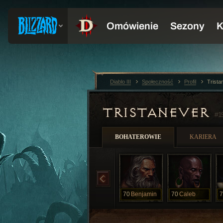
Diablo III
Społeczność
Profil
Trist
TRISTANEVER
#1
BOHATEROWIE
KARIERA
70
Benjamin
70
Caleb
7