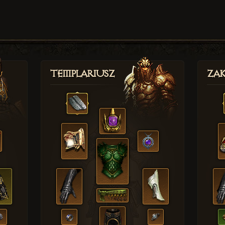
Templariusz
Zak