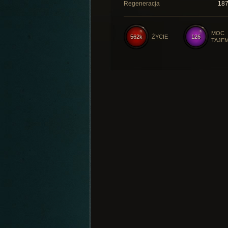
Regeneracja
18
MOC
562k
ŻYCIE
126
TAJE