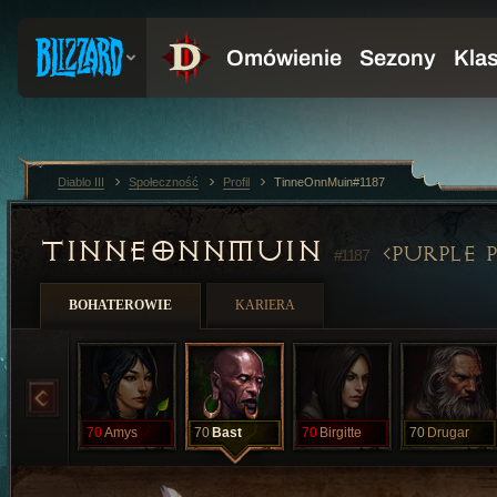
Diablo III
Społeczność
Profil
TinneOnnMuin#1187
TINNEONNMUIN
PURPLE 
#1187
BOHATEROWIE
KARIERA
70
Amys
70
Bast
70
Birgitte
70
Drugar