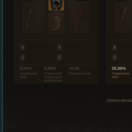
0,00%
0,00%
+0,00
35,00%
Znajdowanie
Znajdowanie
Doświadczenie
Znajdowanie
złota
magicznych
złota
przedmiotów
Ostatnia aktual