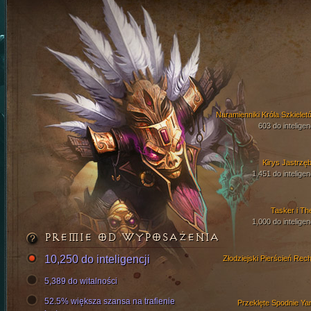
Naramienniki Króla Szkielet
603 do inteligen
Kirys Jastrzęb
1,451 do inteligen
Tasker i Th
1,000 do inteligen
PREMIE OD WYPOSAŻENIA
10,250 do inteligencji
Złodziejski Pierścień Rech
5,389 do witalności
52.5% większa szansa na trafienie
Przeklęte Spodnie Ya