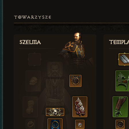
TOWARZYSZE
Szelma
Templa