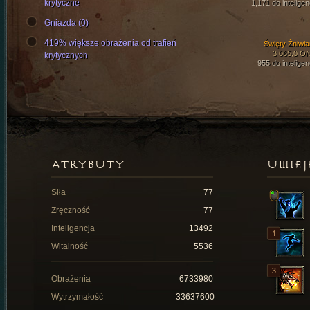
krytyczne
1,171 do inteligen
Gniazda (0)
419% większe obrażenia od trafień
Święty Żniwia
3 065,0 O
krytycznych
955 do inteligen
ATRYBUTY
UMIEJ
Siła
77
Zręczność
77
Inteligencja
13492
Witalność
5536
Obrażenia
6733980
Wytrzymałość
33637600