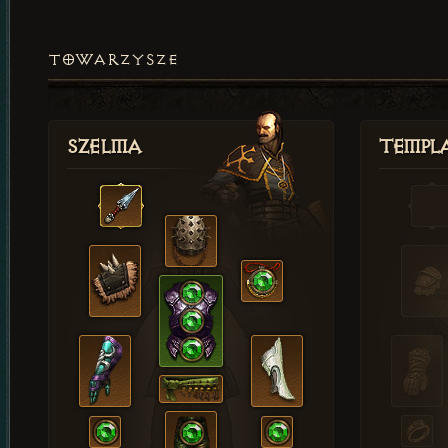
TOWARZYSZE
Szelma
Templa