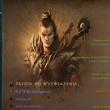
Potęga Aughil
631 do inteligen
Nieustanny Pościg Tal Ras
1,334 do inteligen
Chwyt Tal Ras
630 do inteligen
PREMIE OD WYPOSAŻENIA
8,379 do inteligencji
Aureola Kari
Gniazda (0)
3,931 do witalności
Krok Tal Ras