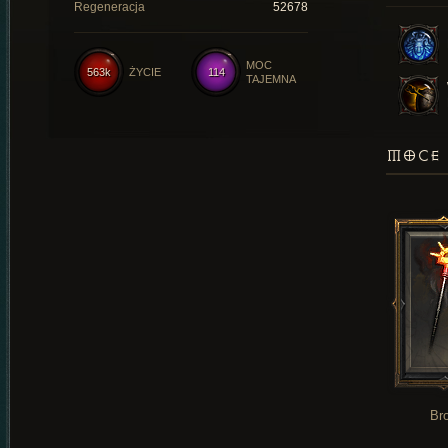
Regeneracja
52678
MOC
563k
ŻYCIE
114
TAJEMNA
MOCE 
Br