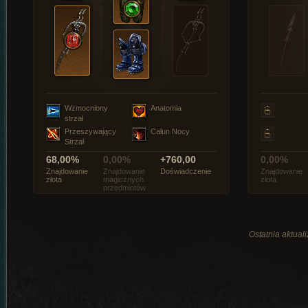
Wzmocniony
Anatomia
strzał
Przeszywający
Całun Nocy
Strzał
68,00%
0,00%
+760,00
0,00%
Znajdowanie
Znajdowanie
Doświadczenie
Znajdowanie
złota
magicznych
złota
przedmiotów
Ostatnia aktual