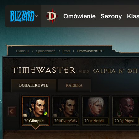
Diablo III
Społeczność
Profil
TimeWaster#1912
TIMEWASTER
ALPHA N' O
#1912
BOHATEROWIE
KARIERA
70
Glimpse
70
IfEverAWiz
70
ImNotMileyCy
70
JglPhysician