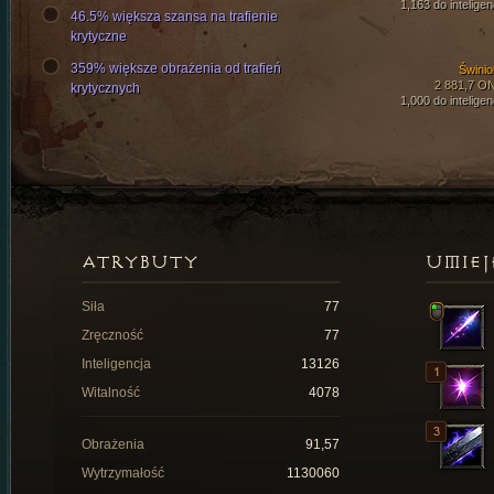
1,163 do inteligen
46.5% większa szansa na trafienie
krytyczne
359% większe obrażenia od trafień
Świniob
2 881,7 O
krytycznych
1,000 do inteligen
ATRYBUTY
UMIEJ
Siła
77
Zręczność
77
Inteligencja
13126
Witalność
4078
Obrażenia
91,57
Wytrzymałość
1130060