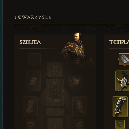
TOWARZYSZE
Szelma
Templa