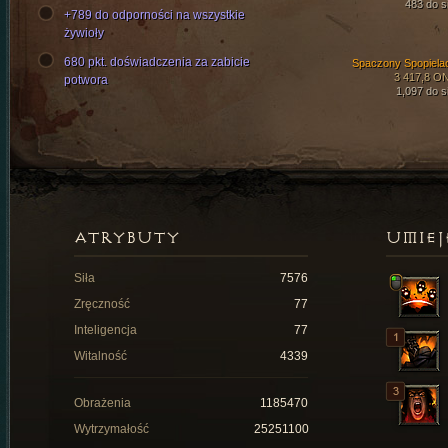
483 do si
+789 do odporności na wszystkie
żywioły
680 pkt. doświadczenia za zabicie
Spaczony Spopiela
3 417,8 O
potwora
1,097 do si
ATRYBUTY
UMIEJ
Siła
7576
Zręczność
77
Inteligencja
77
Witalność
4339
Obrażenia
1185470
Wytrzymałość
25251100