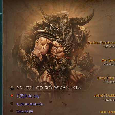
Opończa Pozyskiwan
417 do si
Moc Tyrae
624 do si
Uchwyt Pende
885 do si
PREMIE OD WYPOSAŻENIA
7,359 do siły
Jedność Żywioł
432 do si
4,192 do witalności
Gniazda (9)
Fałsz Skelo