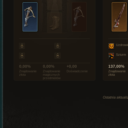
Uzdrowi
Szturm
0,00%
0,00%
+0,00
137,00%
Znajdowanie
Znajdowanie
Doświadczenie
Znajdowanie
złota
magicznych
złota
przedmiotów
Ostatnia aktuali