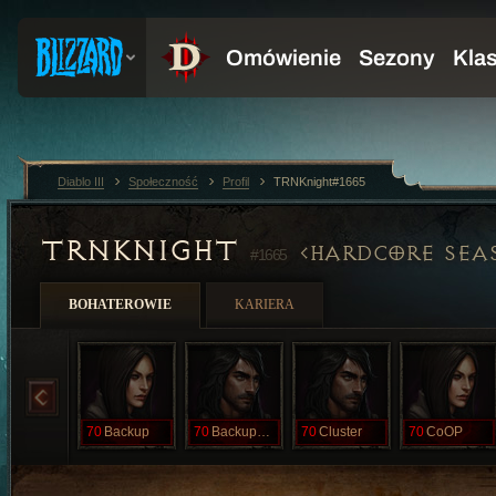
Diablo III
Społeczność
Profil
TRNKnight#1665
TRNKNIGHT
HARDCORE SEA
#1665
BOHATEROWIE
KARIERA
70
Backup
70
BackupOne
70
Cluster
70
CoOP