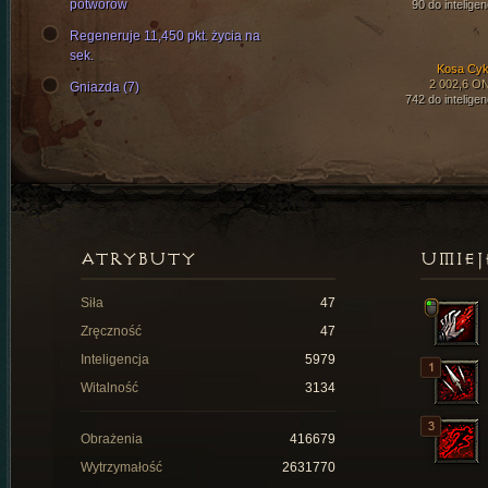
potworów
90 do inteligen
Regeneruje 11,450 pkt. życia na
sek.
Kosa Cyk
2 002,6 O
Gniazda (7)
742 do inteligen
ATRYBUTY
UMIEJ
Siła
47
Zręczność
47
Inteligencja
5979
Witalność
3134
Obrażenia
416679
Wytrzymałość
2631770