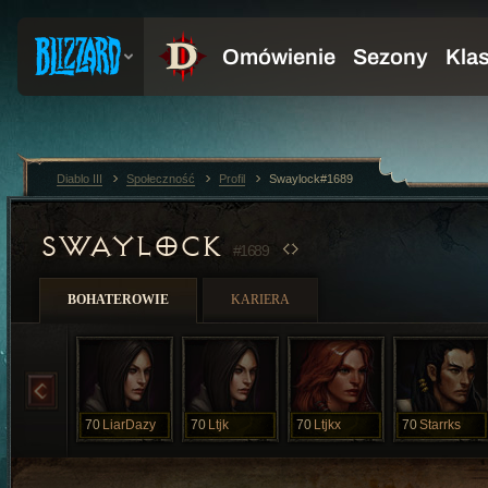
Diablo III
Społeczność
Profil
Swaylock#1689
SWAYLOCK
#1689
BOHATEROWIE
KARIERA
70
LiarDazy
70
Ltjk
70
Ltjkx
70
Starrks