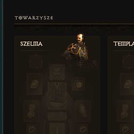
TOWARZYSZE
Szelma
Templa