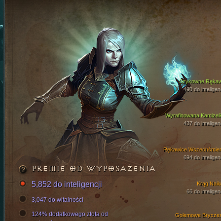
Szykowne Ręka
490 do inteligen
Wyrafinowana Kamizel
437 do inteligen
Rękawice Wszechśmier
694 do inteligen
PREMIE OD WYPOSAŻENIA
5,852 do inteligencji
Krąg Nailu
66 do inteligen
3,047 do witalności
124% dodatkowego złota od
Golemowe Brycze