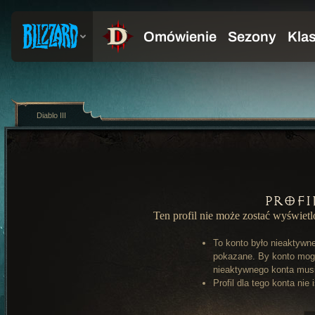
Diablo III
Profi
Ten profil nie może zostać wyświet
To konto było nieaktywn
pokazane. By konto mog
nieaktywnego konta musi 
Profil dla tego konta nie 