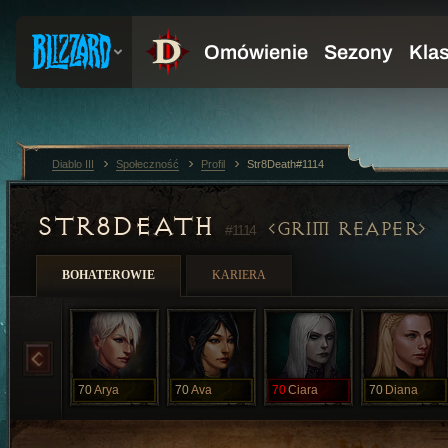
Diablo III
Społeczność
Profil
Str8Death#1114
STR8DEATH
GRIM REAPER
#1114
BOHATEROWIE
KARIERA
70
Arya
70
Ava
70
Ciara
70
Diana