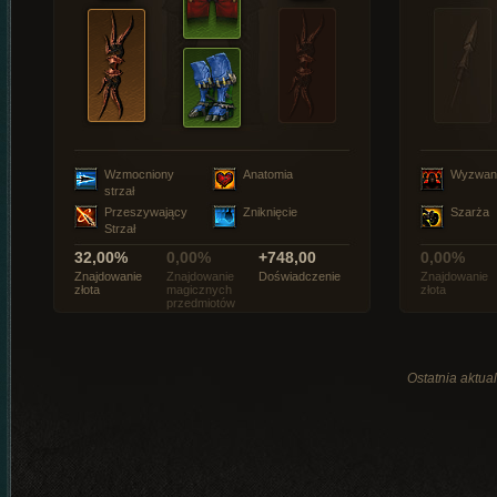
Wzmocniony
Anatomia
Wyzwan
strzał
Przeszywający
Zniknięcie
Szarża
Strzał
32,00%
0,00%
+748,00
0,00%
Znajdowanie
Znajdowanie
Doświadczenie
Znajdowanie
złota
magicznych
złota
przedmiotów
Ostatnia aktual