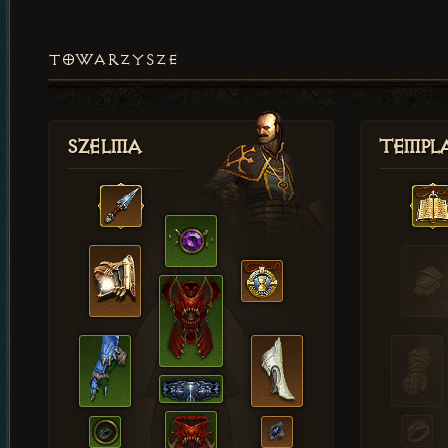
TOWARZYSZE
Szelma
Templa