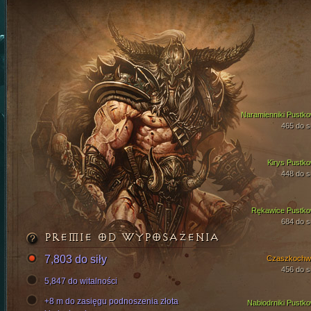
Naramienniki Pustko
465 do si
Kirys Pustko
448 do si
Rękawice Pustko
684 do si
PREMIE OD WYPOSAŻENIA
7,803 do siły
Czaszkochw
456 do si
5,847 do witalności
+8 m do zasięgu podnoszenia złota
Nabiodrniki Pustko