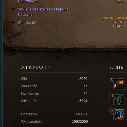
i kul zdrowia
922 do si
34% większa szansa na trafienie
krytyczne
Spaczony Spopiela
3 675,9 O
Gniazda (0)
1,113 do si
ATRYBUTY
UMIEJ
Siła
8020
Zręczność
77
Inteligencja
77
Witalność
5994
Obrażenia
778021
Wytrzymałość
15932000