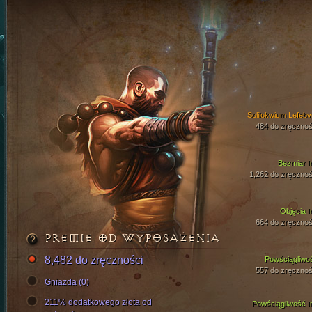
Solilokwium Lefebv
484 do zręcznoś
Bezmiar I
1,262 do zręcznoś
Objęcia I
664 do zręcznoś
PREMIE OD WYPOSAŻENIA
8,482 do zręczności
Powściągliwo
557 do zręcznoś
Gniazda (0)
211% dodatkowego złota od
Powściągliwość I