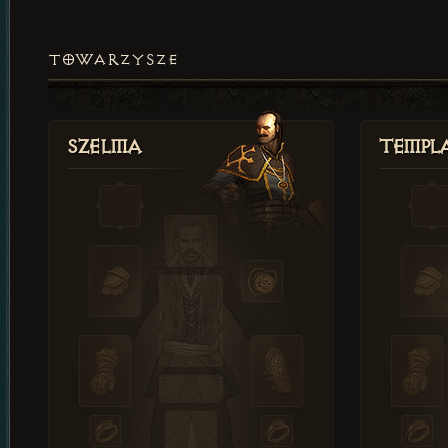
TOWARZYSZE
Szelma
Templa