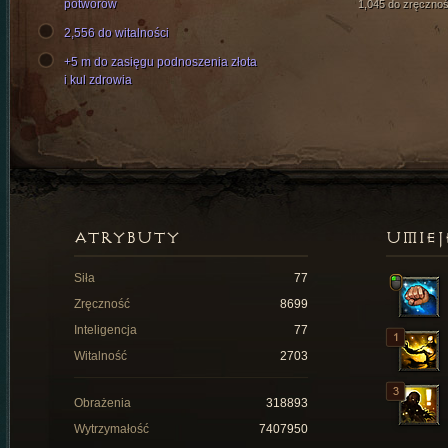
potworów
1,045 do zręcznoś
2,556 do witalności
+5 m do zasięgu podnoszenia złota
i kul zdrowia
ATRYBUTY
UMIEJ
Siła
77
Zręczność
8699
Inteligencja
77
Witalność
2703
Obrażenia
318893
Wytrzymałość
7407950