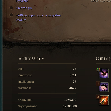
krytyczne
425 do zręcznoś
Gniazda (0)
+740 do odporności na wszystkie
żywioły
ATRYBUTY
UMIEJ
Siła
77
Zręczność
6711
Inteligencja
77
Witalność
4627
Obrażenia
1059330
Wytrzymałość
19101500