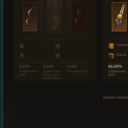
Uzdrowi
Szarża
0,00%
0,00%
+0,00
66,00%
Znajdowanie
Znajdowanie
Doświadczenie
Znajdowanie
złota
magicznych
złota
przedmiotów
Ostatnia aktuali