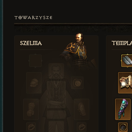
TOWARZYSZE
Szelma
Templa