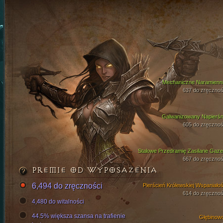
Mechaniczne Naramienni
637 do zręcznoś
Galwanizowany Napierśn
605 do zręcznoś
Stalowe Przedramię Zasilane Gaz
667 do zręcznoś
PREMIE OD WYPOSAŻENIA
6,494 do zręczności
Pierścień Królewskiej Wspaniałoś
614 do zręcznoś
4,480 do witalności
44.5% większa szansa na trafienie
Głębinow