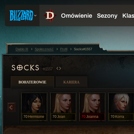
Diablo III
Społeczność
Profil
Socks#1557
SOCKS
#1557
BOHATEROWIE
KARIERA
70
Hermione
70
Joan
70
Joanna
70
Korra