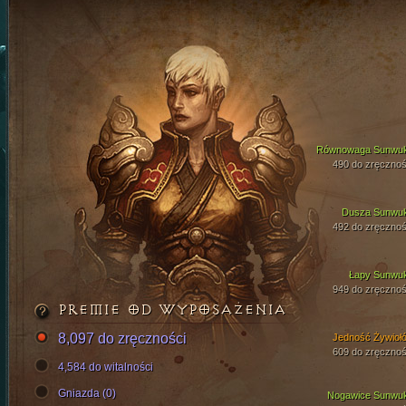
Równowaga Sunwu
490 do zręcznoś
Dusza Sunwu
492 do zręcznoś
Łapy Sunwu
949 do zręcznoś
PREMIE OD WYPOSAŻENIA
8,097 do zręczności
Jedność Żywioł
609 do zręcznoś
4,584 do witalności
Gniazda (0)
Nogawice Sunwu