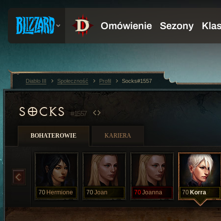
Diablo III
Społeczność
Profil
Socks#1557
SOCKS
#1557
BOHATEROWIE
KARIERA
70
Hermione
70
Joan
70
Joanna
70
Korra