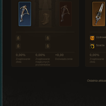
Uzdrowi
Szarża
0,00%
0,00%
+0,00
0,00%
Znajdowanie
Znajdowanie
Doświadczenie
Znajdowanie
złota
magicznych
złota
przedmiotów
Ostatnia aktual