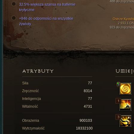
488 do zręcznoś
32.5% większa szansa na trafienie
krytyczne
+846 do odporności na wszystkie
Ostrze Kyoshi
2 933,1 O
żywioły
923 do zręcznoś
ATRYBUTY
UMIEJ
Siła
77
Zręczność
8314
Inteligencja
77
Witalność
4731
Obrażenia
900103
Wytrzymałość
18332100