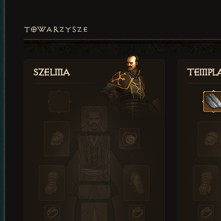
TOWARZYSZE
Szelma
Templa