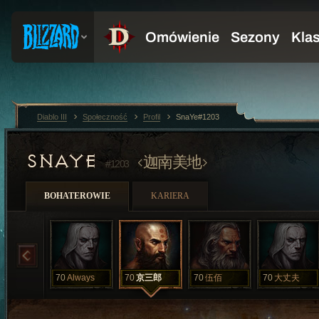
Diablo III
Społeczność
Profil
SnaYe#1203
SNAYE
迦南美地
#1203
BOHATEROWIE
KARIERA
70
Always
70
京三郎
70
伍佰
70
大丈夫