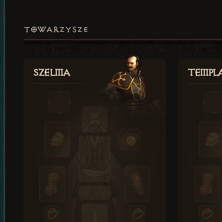
TOWARZYSZE
Szelma
Templa