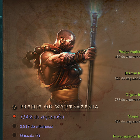
Potęga Aughil
454 do zręcznoś
Bezmiar I
423 do zręcznoś
Objęcia I
735 do zręcznoś
PREMIE OD WYPOSAŻENIA
7,502 do zręczności
Skupien
493 do zręcznoś
3,817 do witalności
Gniazda (3)
Powściągliwość I