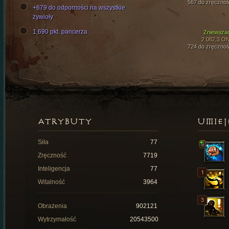
567 do zręcznoś
+679 do odporności na wszystkie
żywioły
1,690 pkt. pancerza
Znieważa
2 082,3 O
724 do zręcznoś
ATRYBUTY
UMIEJ
Siła
77
Zręczność
7719
Inteligencja
77
Witalność
3964
Obrażenia
902121
Wytrzymałość
20543500